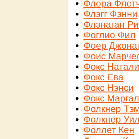
Флора Флет
Флэгг Фэнни
Флэнаган Р
Фоглио Фил
Фоер Джона
Фоис Марче
Фокс Натал
Фокс Ева
Фокс Нэнси
Фокс Маргал
Фолкнер Тэ
Фолкнер Уи
Фоллет Кен