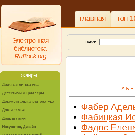
главная
топ 1
Электронная
Поиск
библиотека
RuBook.org
Жанры
Деловая литература
А
Б
В
Детективы и Триллеры
Документальная литература
Фабер Адел
Дом и семья
Фабицкая И
Драматургия
Фадос Елен
Искусство, Дизайн