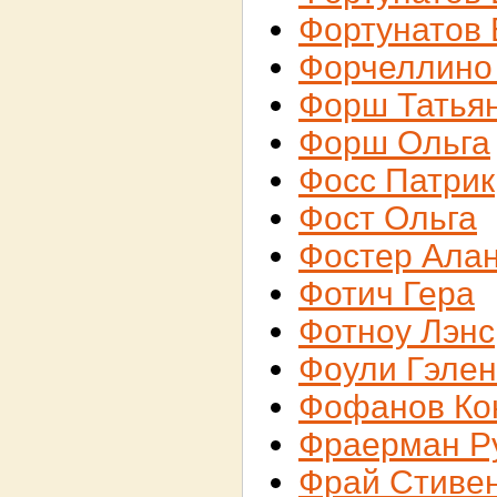
Фортунатов 
Форчеллино
Форш Татья
Форш Ольга
Фосс Патрик
Фост Ольга
Фостер Ала
Фотич Гера
Фотноу Лэнс
Фоули Гэлен
Фофанов Ко
Фраерман Р
Фрай Стиве