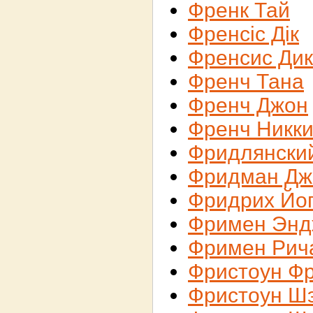
Френк Тай
Френсіс Дік
Френсис Дик
Френч Тана
Френч Джон
Френч Никк
Фридлянски
Фридман Дж
Фридрих Йо
Фримен Энд
Фримен Рич
Фристоун Ф
Фристоун Ш