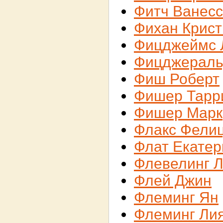
Фитч Ванес
Фихан Крист
Фицджеймс 
Фицджераль
Фиш Роберт
Фишер Тарр
Фишер Марк
Флакс Фели
Флат Екатер
Флевелинг 
Флей Джин
Флеминг Ян
Флеминг Ли