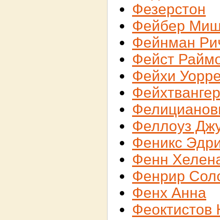
Фезерстон
Фейбер Миш
Фейнман Ри
Фейст Райм
Фейхи Уорр
Фейхтвангер
Фелицианов
Феллоуз Дж
Феникс Эдр
Фенн Хелен
Фенрир Сол
Фенх Анна
Феоктистов 