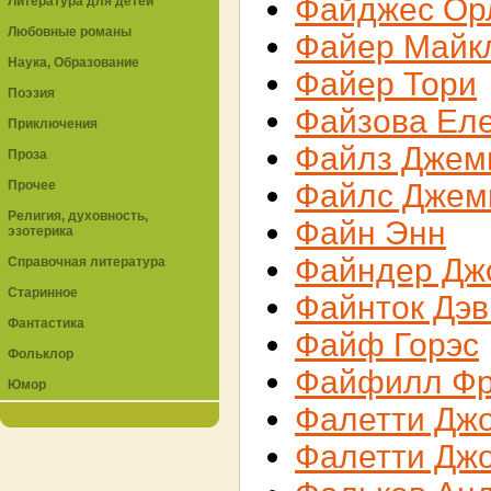
Файджес Ор
Литература для детей
Любовные романы
Файер Майк
Наука, Образование
Файер Тори
Поэзия
Файзова Ел
Приключения
Файлз Джем
Проза
Прочее
Файлс Джем
Религия, духовность,
Файн Энн
эзотерика
Файндер Дж
Справочная литература
Старинное
Файнток Дэ
Фантастика
Файф Горэс
Фольклор
Файфилл Фр
Юмор
Фалетти Дж
Фалетти Дж