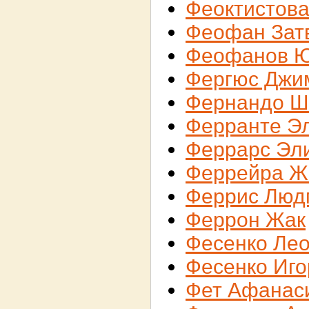
Феоктистова
Феофан Зат
Феофанов 
Фергюс Джи
Фернандо Ш
Ферранте Э
Феррарс Эл
Феррейра Ж
Феррис Люд
Феррон Жак
Фесенко Ле
Фесенко Иго
Фет Афанас