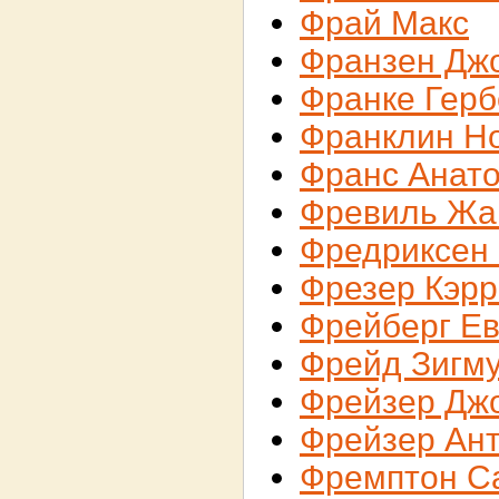
Фрай Макс
Франзен Дж
Франке Герб
Франклин Н
Франс Анат
Фревиль Жа
Фредриксен
Фрезер Кэрр
Фрейберг Ев
Фрейд Зигм
Фрейзер Дж
Фрейзер Ан
Фремптон С