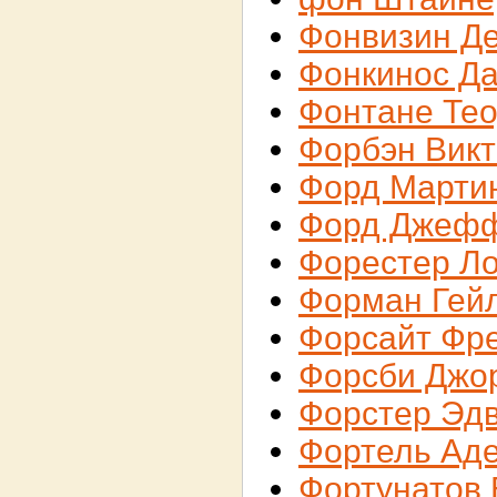
Фонвизин Д
Фонкинос Д
Фонтане Те
Форбэн Вик
Форд Марти
Форд Джеф
Форестер Ло
Форман Гей
Форсайт Фр
Форсби Джо
Форстер Эд
Фортель Ад
Фортунатов 