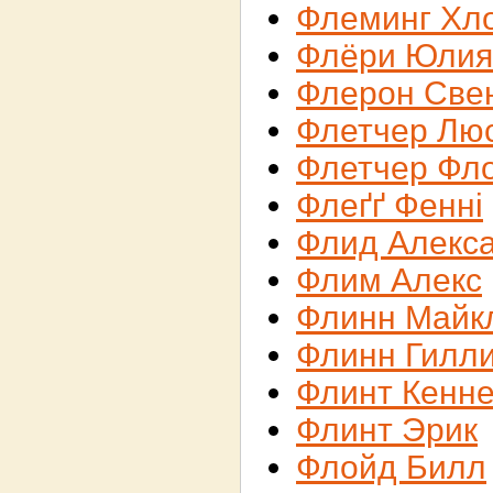
Флеминг Хл
Флёри Юлия
Флерон Све
Флетчер Лю
Флетчер Фл
Флеґґ Фенні
Флид Алекс
Флим Алекс
Флинн Майк
Флинн Гилл
Флинт Кенне
Флинт Эрик
Флойд Билл