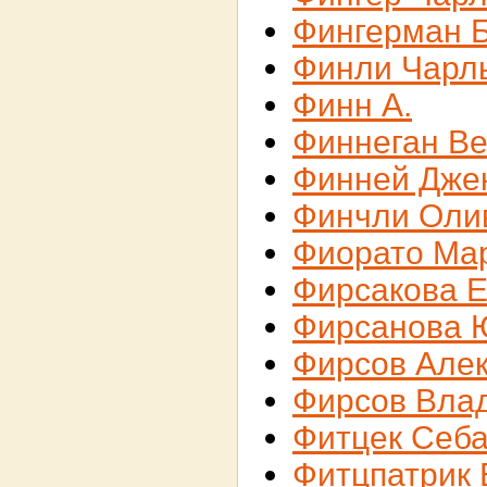
Фингерман 
Финли Чарл
Финн А.
Финнеган В
Финней Дже
Финчли Оли
Фиорато Ма
Фирсакова Е
Фирсанова 
Фирсов Але
Фирсов Вла
Фитцек Себа
Фитцпатрик 