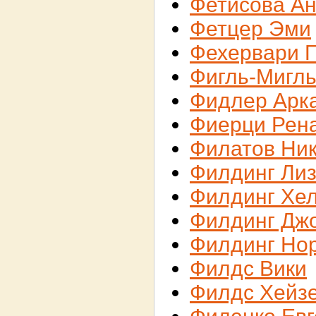
Фетисова А
Фетцер Эми
Фехервари 
Фигль-Мигл
Фидлер Арк
Фиерци Рен
Филатов Ни
Филдинг Ли
Филдинг Хе
Филдинг Дж
Филдинг Но
Филдс Вики
Филдс Хейз