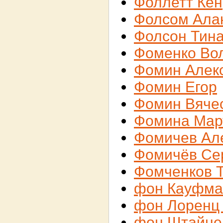
Фоллетт Кен
Фолсом Ала
Фолсон Тин
Фоменко Во
Фомин Алек
Фомин Егор
Фомин Вяче
Фомина Мар
Фомичев Ал
Фомичёв Се
Фомченков 
фон Кауфма
фон Лоренц
фон Штайне