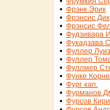
Фрумкин Се
Фрэнк Эрик
Фрэнсис Дик
Фрэнсис Фе
Фудзивара 
Фукадзава 
Фуллер Луи
Фуллер Том
Фуллмер Ст
Функе Корн
Фург кап.
Фурманов Д
Фурсов Кир
Фурсов Анд