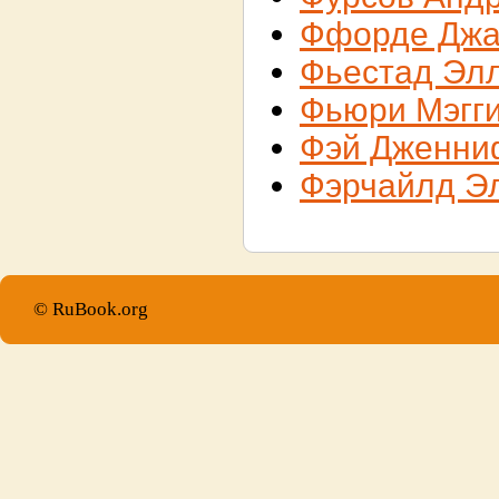
Ффорде Джа
Фьестад Эл
Фьюри Мэгг
Фэй Дженни
Фэрчайлд Э
© RuBook.org