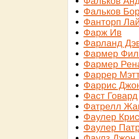
Фальков Ан
Фальков Бо
Фанторп Ла
Фарж Ив
Фарланд Дэ
Фармер Фил
Фармер Рен
Фаррер Мэт
Фаррис Джо
Фаст Говард
Фатрелл Жа
Фаулер Кри
Фаулер Пат
Фаулз Джон