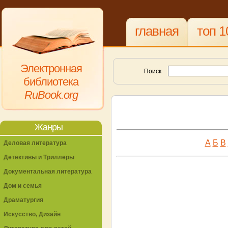
главная
топ 1
Электронная
Поиск
библиотека
RuBook.org
Жанры
А
Б
В
Деловая литература
Детективы и Триллеры
Документальная литература
Дом и семья
Драматургия
Искусство, Дизайн