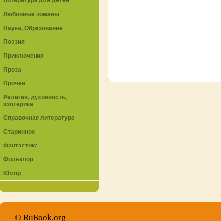
Литература для детей
Любовные романы
Наука, Образование
Поэзия
Приключения
Проза
Прочее
Религия, духовность,
эзотерика
Справочная литература
Старинное
Фантастика
Фольклор
Юмор
© RuBook.org