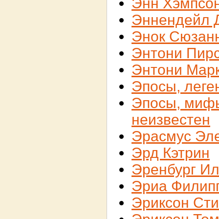
Энн Хэмпсо
Эннендейл 
Энок Сюзан
Энтони Пир
Энтони Мар
Эпосы, леге
Эпосы, мифы
неизвестен
Эрасмус Эл
Эрд Кэтрин
Эренбург И
Эриа Филип
Эриксон Ст