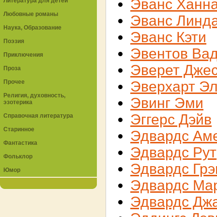
Эванс Ханн
Литература для детей
Любовные романы
Эванс Линд
Наука, Образование
Эванс Кэти
Поэзия
Эвентов Ва
Приключения
Эверет Дже
Проза
Прочее
Эверхарт Э
Религия, духовность,
Эвинг Эми
эзотерика
Эггерс Дэйв
Справочная литература
Старинное
Эдвардс Ам
Фантастика
Эдвардс Рут
Фольклор
Эдвардс Гр
Юмор
Эдвардс Ма
Эдвардс Дж