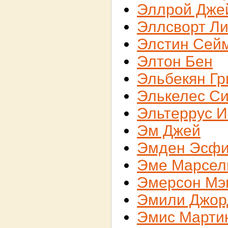
Эллрой Дже
Эллсворт Л
Элстин Сей
Элтон Бен
Эльбекян Гр
Элькелес С
Эльтеррус 
Эм Джей
Эмден Эсф
Эме Марсел
Эмерсон Мэ
Эмили Джор
Эмис Марти