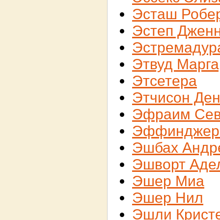
Эсташ Робе
Эстеп Джен
Эстремадур
Этвуд Марга
Этсетера
Этчисон Де
Эфраим Се
Эффинджер
Эшбах Андр
Эшворт Аде
Эшер Миа
Эшер Нил
Эшли Крист