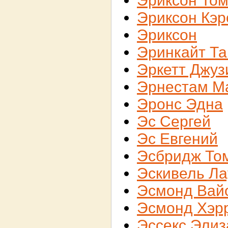
Эриксон То
Эриксон Кэр
Эриксон
Эринкайт Та
Эркетт Джуз
Эрнестам М
Эронс Эдна
Эс Сергей
Эс Евгений
Эсбридж То
Эскивель Ла
Эсмонд Вай
Эсмонд Хэр
Эссекс Элиз