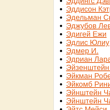
Эддингс Дэв
Эддисон Кэт
Эдельман С
Эджубов Ле
Эдигей Ежи
Эдлис Юлиу
Эдмер И.
Эдриан Лар
Эйзенштейн
Эйкман Роб
Эйкомб Рин
Эйнштейн Ч
Эйнштейн Ч
Эйтс Мейси