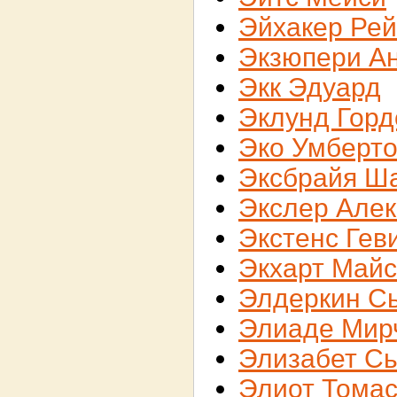
Эйхакер Рей
Экзюпери А
Экк Эдуард
Эклунд Горд
Эко Умберт
Эксбрайя Ш
Экслер Алек
Экстенс Гев
Экхарт Майс
Элдеркин С
Элиаде Мир
Элизабет С
Элиот Тома