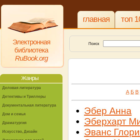
главная
топ 1
Электронная
Поиск
библиотека
RuBook.org
Жанры
Деловая литература
А
Б
В
Детективы и Триллеры
Документальная литература
Эбер Анна
Дом и семья
Эберхарт М
Драматургия
Эванс Глори
Искусство, Дизайн