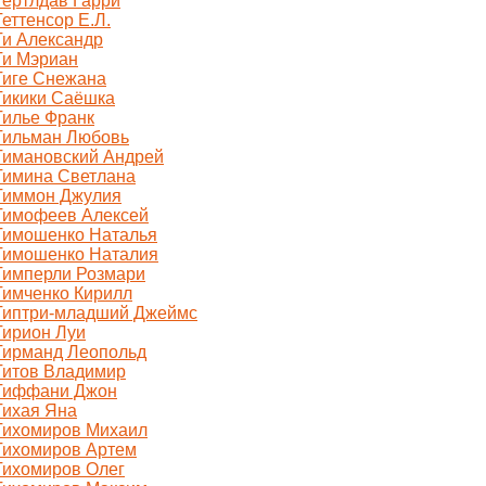
Тертлдав Гарри
Теттенсор Е.Л.
Ти Александр
Ти Мэриан
Тиге Снежана
Тикики Саёшка
Тилье Франк
Тильман Любовь
Тимановский Андрей
Тимина Светлана
Тиммон Джулия
Тимофеев Алексей
Тимошенко Наталья
Тимошенко Наталия
Тимперли Розмари
Тимченко Кирилл
Типтри-младший Джеймс
Тирион Луи
Тирманд Леопольд
Титов Владимир
Тиффани Джон
Тихая Яна
Тихомиров Михаил
Тихомиров Артем
Тихомиров Олег