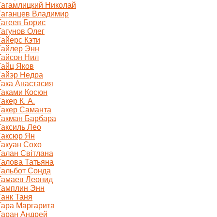
Тагамлицкий Николай
Таганцев Владимир
Тагеев Борис
Тагунов Олег
Тайерс Кэти
Тайлер Энн
Тайсон Нил
Тайц Яков
Тайэр Недра
Така Анастасия
Таками Косюн
Такер К. А.
Такер Саманта
Такман Барбара
Таксиль Лео
Таксюр Ян
Такуан Сохо
Талан Світлана
Талова Татьяна
Тальбот Сонда
Тамаев Леонид
Тамплин Энн
Танк Таня
Тара Маргарита
Таран Андрей