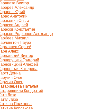
Тарапата Виктор
Тарарев Александр
Тарарев Юрий
Тарас Анатолий
Тарасевич Ольга
Тарасов Андрей
Тарасов Константин
Тарасов-Родионов Александр
Тарбеев Михаил
Тарлингтон Наура
Тармашев Сергей
Тарн Алекс
Тарнавский Виктор
Тарнаруцкий Григорий
Тарновицкий Алексей
Тарновская Катерина
Тартт Донна
Таругин Олег
Тарутин Олег
Татаринцева Наталья
Татаришвили Кондратий
Татл Лиза
Таттл Лиза
Татьяна Полякова
Татьяна Корсакова