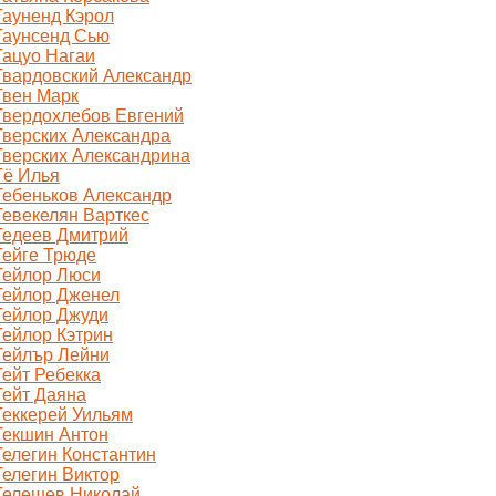
Тауненд Кэрол
Таунсенд Сью
Тацуо Нагаи
Твардовский Александр
Твен Марк
Твердохлебов Евгений
Тверских Александра
Тверских Александрина
Тё Илья
Тебеньков Александр
Тевекелян Варткес
Тедеев Дмитрий
Тейге Трюде
Тейлор Люси
Тейлор Дженел
Тейлор Джуди
Тейлор Кэтрин
Тейлър Лейни
Тейт Ребекка
Тейт Даяна
Теккерей Уильям
Текшин Антон
Телегин Константин
Телегин Виктор
Телешев Николай