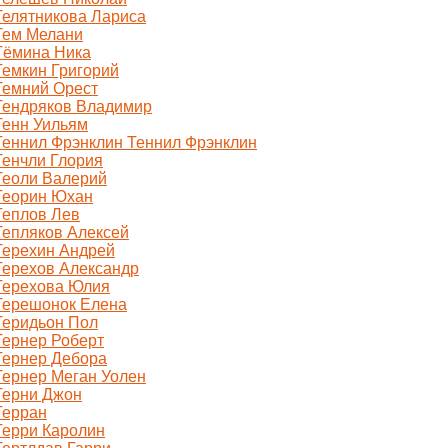
Телятникова Лариса
Тем Мелани
Тёмина Ника
Темкин Григорий
Темний Орест
Тендряков Владимир
Тенн Уильям
Теннил Фрэнклин Теннил Фрэнклин
Тенчли Глория
Теоли Валерий
Теорин Юхан
Теплов Лев
Тепляков Алексей
Терехин Андрей
Терехов Александр
Терехова Юлия
Терешонок Елена
Теридьон Пол
Тернер Роберт
Тернер Дебора
Тернер Меган Уолен
Терни Джон
Терран
Терри Каролин