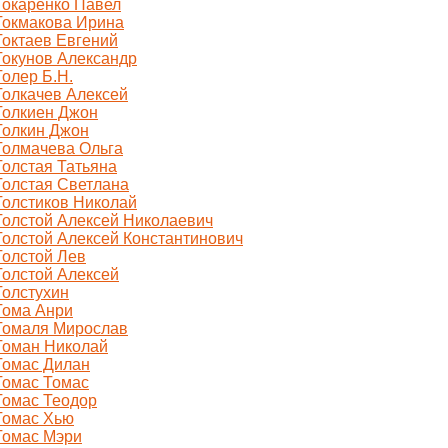
Токаренко Павел
Токмакова Ирина
Токтаев Евгений
Токунов Александр
Толер Б.Н.
Толкачев Алексей
Толкиен Джон
Толкин Джон
Толмачева Ольга
Толстая Татьяна
Толстая Светлана
Толстиков Николай
Толстой Алексей Николаевич
Толстой Алексей Константинович
Толстой Лев
Толстой Алексей
Толстухин
Тома Анри
Томаля Мирослав
Томан Николай
Томас Дилан
Томас Томас
Томас Теодор
Томас Хью
Томас Мэри