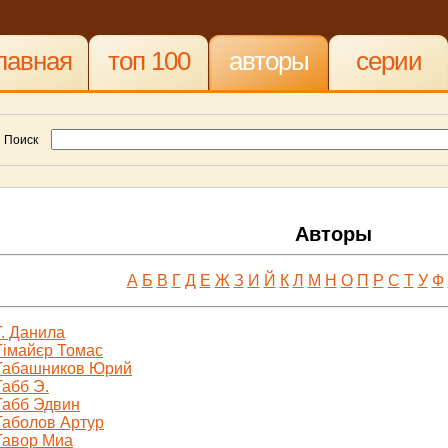
лавная
топ 100
авторы
серии
Поиск
Авторы
А
Б
В
Г
Д
Е
Ж
З
И
Й
К
Л
М
Н
О
П
Р
С
Т
У
Ф
Т. Данила
Тімайєр Томас
Табашников Юрий
Табб Э.
Табб Эдвин
Таболов Артур
Тавор Миа