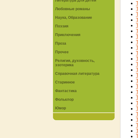
Литература для детей
Любовные романы
Наука, Образование
Поэзия
Приключения
Проза
Прочее
Религия, духовность,
эзотерика
Справочная литература
Старинное
Фантастика
Фольклор
Юмор