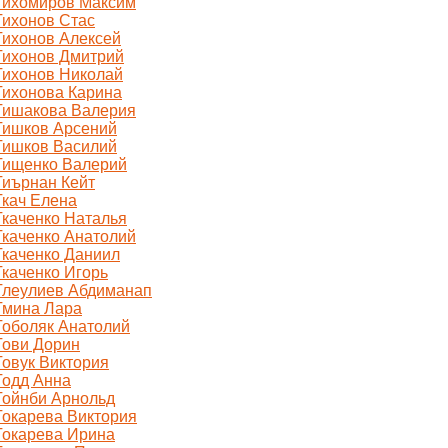
Тихомиров Максим
Тихонов Стас
Тихонов Алексей
Тихонов Дмитрий
Тихонов Николай
Тихонова Карина
Тишакова Валерия
Тишков Арсений
Тишков Василий
Тищенко Валерий
Тиърнан Кейт
Ткач Елена
Ткаченко Наталья
Ткаченко Анатолий
Ткаченко Даниил
Ткаченко Игорь
Тлеулиев Абдиманап
Тмина Лара
Тоболяк Анатолий
Тови Дорин
Товук Виктория
Тодд Анна
Тойнби Арнольд
Токарева Виктория
Токарева Ирина