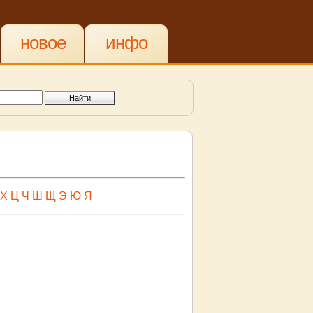
новое
инфо
Х
Ц
Ч
Ш
Щ
Э
Ю
Я