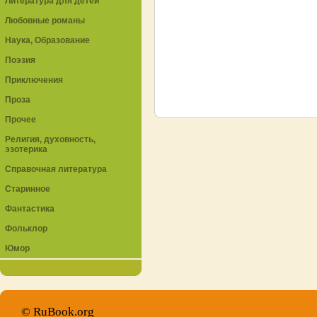
Литература для детей
Любовные романы
Наука, Образование
Поэзия
Приключения
Проза
Прочее
Религия, духовность,
эзотерика
Справочная литература
Старинное
Фантастика
Фольклор
Юмор
© RuBook.org