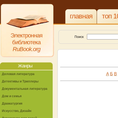
главная
топ 1
Электронная
Поиск
библиотека
RuBook.org
Жанры
А
Б
В
Деловая литература
Детективы и Триллеры
Документальная литература
Дом и семья
Драматургия
Искусство, Дизайн