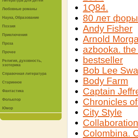
Литература для детей
1Q84.
Любовные романы
80 лет форы
Наука, Образование
Andy Fisher
Поэзия
Приключения
Arnold Morg
Проза
azbooka. the
Прочее
bestseller
Религия, духовность,
эзотерика
Bob Lee Swa
Справочная литература
Body Farm
Старинное
Captain Jeffr
Фантастика
Chronicles o
Фольклор
Юмор
City Style
Collaboratio
Colombina. 