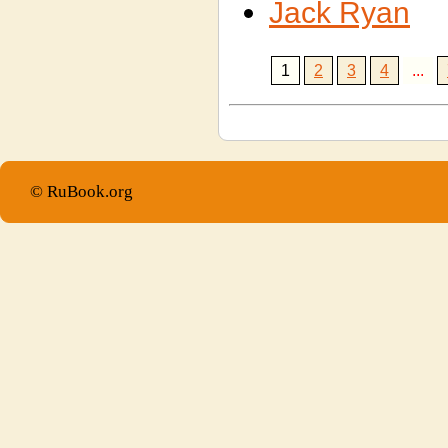
Jack Ryan
1
2
3
4
...
© RuBook.org