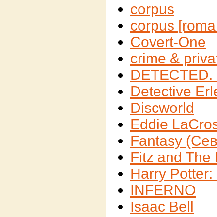
corpus
corpus [roma
Covert-One
crime & priva
DETECTED. 
Detective Er
Discworld
Eddie LaCro
Fantasy (Се
Fitz and The 
Harry Potter
INFERNO
Isaac Bell