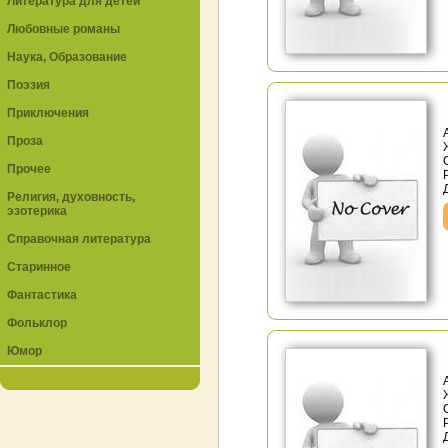
Литература для детей
Любовные романы
Наука, Образование
Поэзия
Приключения
Проза
Прочее
Религия, духовность,
эзотерика
Справочная литература
Старинное
Фантастика
Фольклор
Юмор