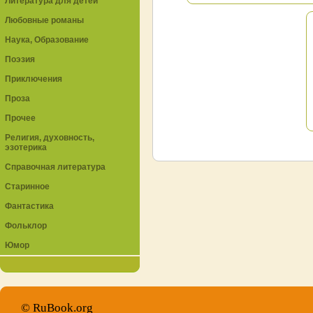
Литература для детей
Любовные романы
Наука, Образование
Поэзия
Приключения
Проза
Прочее
Религия, духовность,
эзотерика
Справочная литература
Старинное
Фантастика
Фольклор
Юмор
© RuBook.org