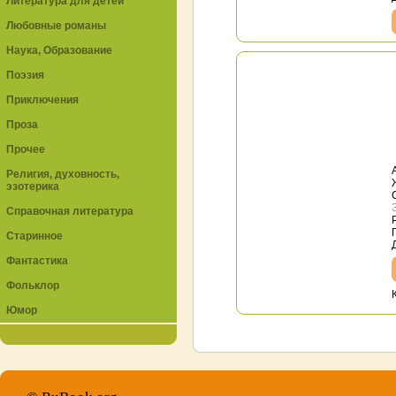
Литература для детей
Любовные романы
Наука, Образование
Поэзия
Приключения
Проза
Прочее
Религия, духовность,
эзотерика
Справочная литература
Старинное
Фантастика
Фольклор
Юмор