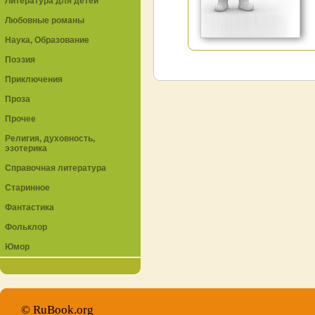
Литература для детей
Любовные романы
Наука, Образование
Поэзия
Приключения
Проза
Прочее
Религия, духовность,
эзотерика
Справочная литература
Старинное
Фантастика
Фольклор
Юмор
© RuBook.org