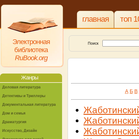
главная
топ 1
Электронная
Поиск
библиотека
RuBook.org
Жанры
Деловая литература
А
Б
В
Детективы и Триллеры
Документальная литература
Жаботински
Дом и семья
Жаботинский
Драматургия
Жаботински
Искусство, Дизайн