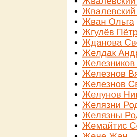
Жвалевский
Жвалевский
Жван Ольга
Жгулёв Пёт
Жданова Св
Желдак Анд
Железников
Железнов В
Железнов С
Желунов Ни
Желязни Ро
Желязны Ро
Жемайтис С
Жене Жан