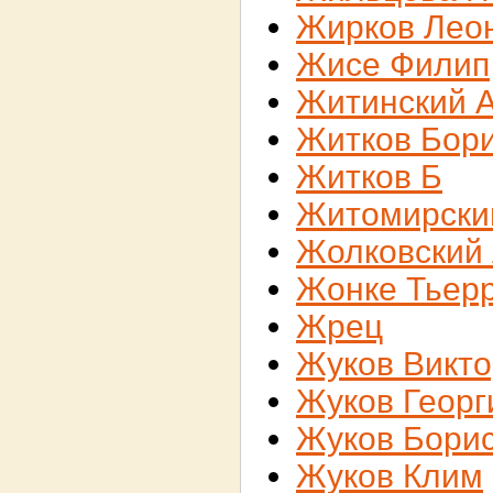
Жирков Лео
Жисе Филип
Житинский 
Житков Бор
Житков Б
Житомирски
Жолковский
Жонке Тьер
Жрец
Жуков Викто
Жуков Георг
Жуков Бори
Жуков Клим