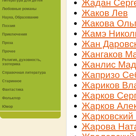
Жадан Серг
Литература для детей
Любовные романы
Жаков Лев
Наука, Образование
Жакова Оль
Поэзия
Жамэ Никол
Приключения
Жан Даровс
Проза
Прочее
Жангаков М
Религия, духовность,
Жанлис Мад
эзотерика
Жапризо Се
Справочная литература
Старинное
Жариков Вл
Фантастика
Жарков Сер
Фольклор
Жарков Але
Юмор
Жарковский
Жарова Нат