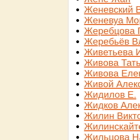
Женевский 
Женевуа Мо
Жеребцова 
Жеребьёв В
Живетьева 
Живова Тат
Живова Еле
Живой Алек
Жидилов Е.
Жидков Але
Жилин Викт
Жилинскайт
Жильцова Н