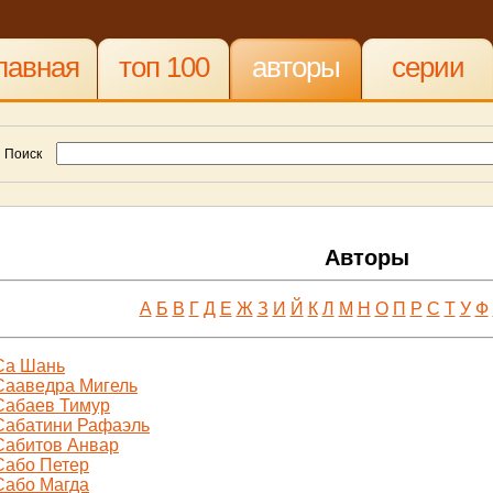
лавная
топ 100
авторы
серии
Поиск
Авторы
А
Б
В
Г
Д
Е
Ж
З
И
Й
К
Л
М
Н
О
П
Р
С
Т
У
Ф
Са Шань
Сааведра Мигель
Сабаев Тимур
Сабатини Рафаэль
Сабитов Анвар
Сабо Петер
Сабо Магда