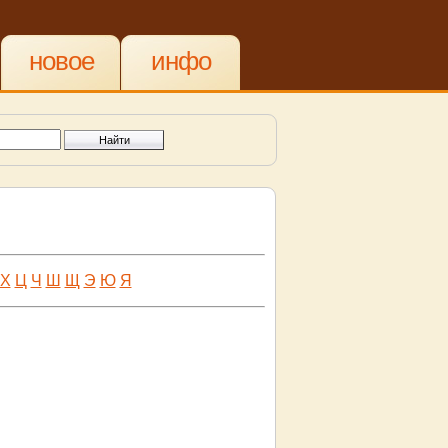
новое
инфо
Х
Ц
Ч
Ш
Щ
Э
Ю
Я