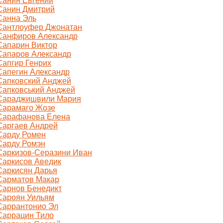
Санин Евгений
Санин Дмитрий
Санна Эль
Сантлоуфер Джонатан
Санфиров Александр
Сапарин Виктор
Сапаров Александр
Сапгир Генрих
Сапегин Александр
Сапковский Анджей
Сапковський Анджей
Сараджишвили Мария
Сарамаго Жозе
Сарафанова Елена
Саргаев Андрей
Сарду Ромен
Сарду Ромэн
Саркизов-Серазини Иван
Саркисов Аведик
Саркисян Дарья
Сарматов Макар
Сарнов Бенедикт
Сароян Уильям
Саррантонио Эл
Саррацин Тило