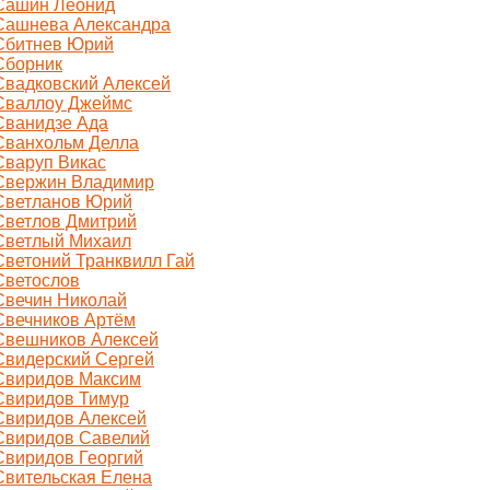
Сашин Леонид
Сашнева Александра
Сбитнев Юрий
Сборник
Свадковский Алексей
Сваллоу Джеймс
Сванидзе Ада
Сванхольм Делла
Сваруп Викас
Свержин Владимир
Светланов Юрий
Светлов Дмитрий
Светлый Михаил
Светоний Транквилл Гай
Светослов
Свечин Николай
Свечников Артём
Свешников Алексей
Свидерский Сергей
Свиридов Максим
Свиридов Тимур
Свиридов Алексей
Свиридов Савелий
Свиридов Георгий
Свительская Елена