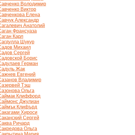
Савченко Володимир
Савченко Виктор
Савченкова Елена
Савчук Александр
Сагалевич Анатолий
Саган Франсуаза
Саган Карл
Сагдулла Шукур
Садов Михаил
Садов Сергей
Садовской Борис
Садулаев Герман
Садуль Жак
Сажнев Евгений
Сазанов Владимир
Сазервей Тэш
Сазонова Ольга
Саймак Клиффорд
Саймонс Джулиан
Саймък Клифърд
Сакагами Хироси
Саканский Сергей
Саква Ричард
Сакредова Ольга
Сакрытина Мария