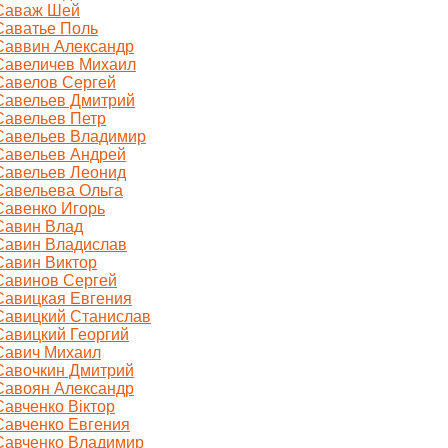
Саваж Шей
Саватье Поль
Саввин Александр
Савеличев Михаил
Савелов Сергей
Савельев Дмитрий
Савельев Петр
Савельев Владимир
Савельев Андрей
Савельев Леонид
Савельева Ольга
Савенко Игорь
Савин Влад
Савин Владислав
Савин Виктор
Савинов Сергей
Савицкая Евгения
Савицкий Станислав
Савицкий Георгий
Савич Михаил
Савочкин Дмитрий
Савоян Александр
Савченко Віктор
Савченко Евгения
Савченко Владимир