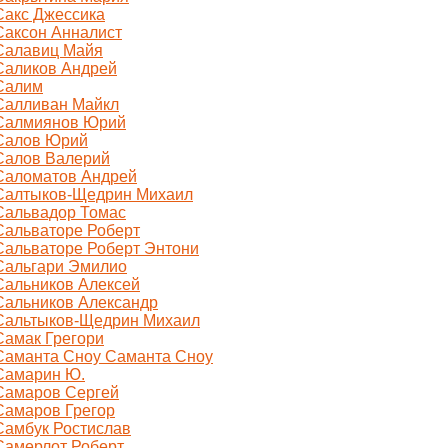
Сакс Джессика
Саксон Анналист
Салавиц Майя
Саликов Андрей
Салим
Салливан Майкл
Салмиянов Юрий
Салов Юрий
Салов Валерий
Саломатов Андрей
Салтыков-Щедрин Михаил
Сальвадор Томас
Сальваторе Роберт
Сальваторе Роберт Энтони
Сальгари Эмилио
Сальников Алексей
Сальников Александр
Сальтыков-Щедрин Михаил
Самак Грегори
Саманта Сноу Саманта Сноу
Самарин Ю.
Самаров Сергей
Самаров Грегор
Самбук Ростислав
Самерлот Роберт