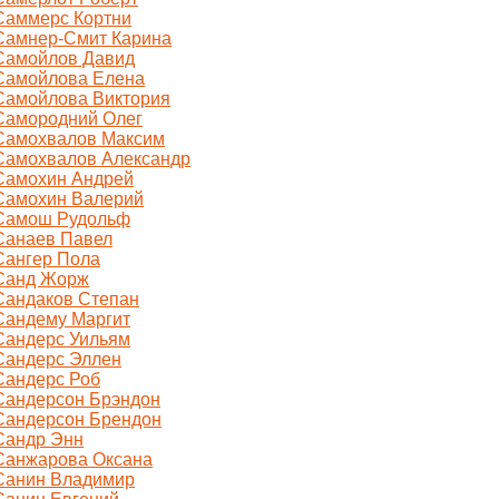
Саммерс Кортни
Самнер-Смит Карина
Самойлов Давид
Самойлова Елена
Самойлова Виктория
Самородний Олег
Самохвалов Максим
Самохвалов Александр
Самохин Андрей
Самохин Валерий
Самош Рудольф
Санаев Павел
Сангер Пола
Санд Жорж
Сандаков Степан
Сандему Маргит
Сандерс Уильям
Сандерс Эллен
Сандерс Роб
Сандерсон Брэндон
Сандерсон Брендон
Сандр Энн
Санжарова Оксана
Санин Владимир