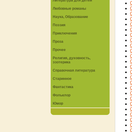
Литература для детей
Любовные романы
Наука, Образование
Поэзия
Приключения
Проза
Прочее
Религия, духовность,
эзотерика
Справочная литература
Старинное
Фантастика
Фольклор
Юмор