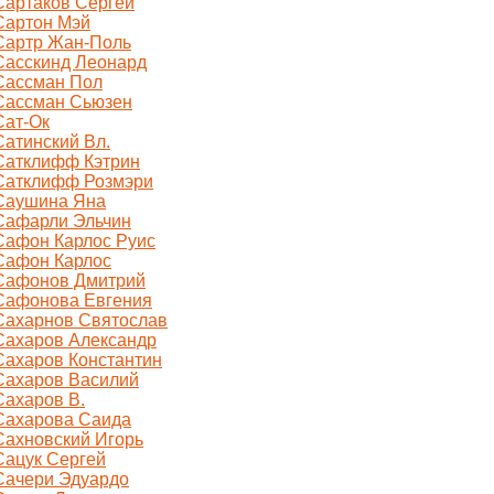
Сартаков Сергей
Сартон Мэй
Сартр Жан-Поль
Сасскинд Леонард
Сассман Пол
Сассман Сьюзен
Сат-Ок
Сатинский Вл.
Сатклифф Кэтрин
Сатклифф Розмэри
Саушина Яна
Сафарли Эльчин
Сафон Карлос Руис
Сафон Карлос
Сафонов Дмитрий
Сафонова Евгения
Сахарнов Святослав
Сахаров Александр
Сахаров Константин
Сахаров Василий
Сахаров В.
Сахарова Саида
Сахновский Игорь
Сацук Сергей
Сачери Эдуардо