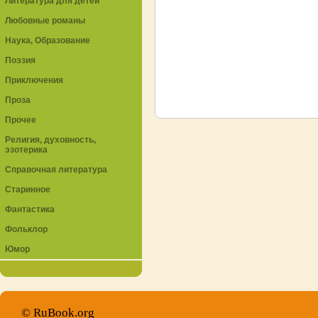
Литература для детей
Любовные романы
Наука, Образование
Поэзия
Приключения
Проза
Прочее
Религия, духовность,
эзотерика
Справочная литература
Старинное
Фантастика
Фольклор
Юмор
© RuBook.org