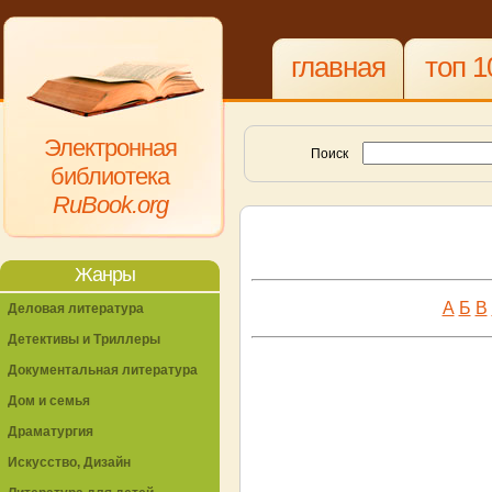
главная
топ 1
Электронная
Поиск
библиотека
RuBook.org
Жанры
А
Б
В
Деловая литература
Детективы и Триллеры
Документальная литература
Дом и семья
Драматургия
Искусство, Дизайн