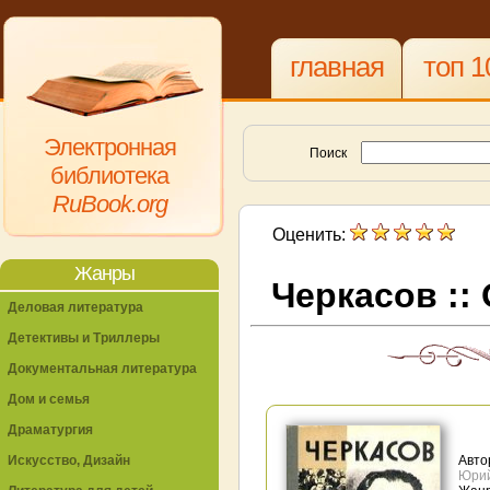
главная
топ 1
Электронная
Поиск
библиотека
RuBook.org
Оценить:
Жанры
Черкасов ::
Деловая литература
Детективы и Триллеры
Документальная литература
Дом и семья
Драматургия
Искусство, Дизайн
Авто
Юри