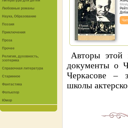
Литература для детей
Жан
Мем
Любовные романы
Рейти
Доба
Наука, Образование
Чит
Поэзия
Приключения
Проза
Прочее
Авторы этой 
Религия, духовность,
эзотерика
документы о Ч
Справочная литература
Черкасове – з
Старинное
школы актерско
Фантастика
Фольклор
Юмор