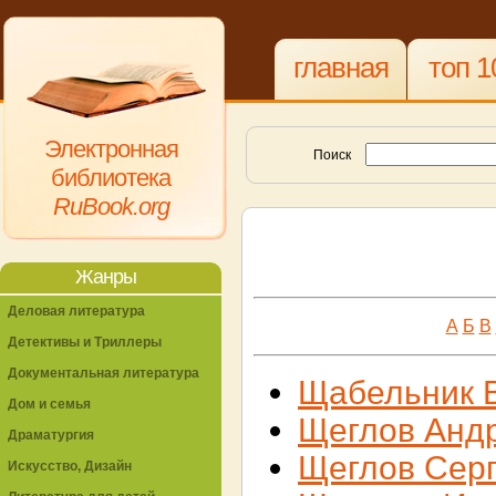
главная
топ 1
Электронная
Поиск
библиотека
RuBook.org
Жанры
Деловая литература
А
Б
В
Детективы и Триллеры
Документальная литература
Щабельник 
Дом и семья
Щеглов Анд
Драматургия
Щеглов Сер
Искусство, Дизайн