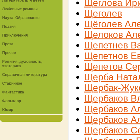
Щеглова Ир
Литература для детей
Любовные романы
Щеголев
Наука, Образование
Щёголев Ал
Поэзия
Щелоков Ал
Приключения
Щепетнев В
Проза
Прочее
Щепетнов Е
Религия, духовность,
Щепетов Се
эзотерика
Щерба Ната
Справочная литература
Старинное
Щербак-Жук
Фантастика
Щербаков В
Фольклор
Щербаков А
Юмор
Щербаков А
Щербаков С