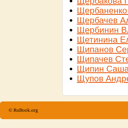
Щербакова 
Щербаненко
Щербачев А
Щербинин В
Щетинина Е
Щипанов Се
Щипачев Ст
Щипин Саш
Щупов Андр
© RuBook.org