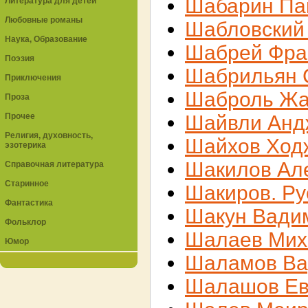
Шабарин Па
Литература для детей
Любовные романы
Шабловский
Наука, Образование
Шабрей Фра
Поэзия
Шабрильян 
Приключения
Шаброль Жа
Проза
Прочее
Шайвли Анд
Религия, духовность,
Шайхов Ход
эзотерика
Шакилов Ал
Справочная литература
Старинное
Шакиров. Ру
Фантастика
Шакун Вади
Фольклор
Шалаев Мих
Юмор
Шаламов В
Шалашов Ев