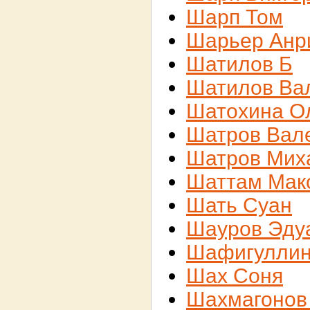
Шарп Том
Шарьер Анр
Шатилов Б
Шатилов Ва
Шатохина О
Шатров Вал
Шатров Мих
Шаттам Мак
Шать Суан
Шауров Эду
Шафигуллин
Шах Соня
Шахмагонов