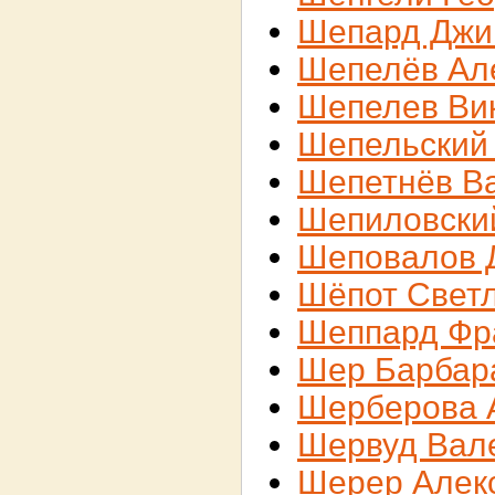
Шепард Дж
Шепелёв Ал
Шепелев Ви
Шепельский
Шепетнёв В
Шепиловски
Шеповалов 
Шёпот Свет
Шеппард Фр
Шер Барбар
Шерберова 
Шервуд Вал
Шерер Алек