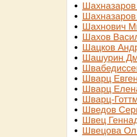
Шахназаров
Шахназаров
Шахнович М
Шахов Васи
Шацков Анд
Шашурин Дм
Швабедиссе
Шварц Евге
Шварц Елен
Шварц-Готт
Шведов Сер
Швец Генна
Швецова Ол