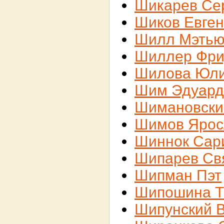
Шикарев Се
Шиков Евге
Шилл Мэть
Шиллер Фри
Шилова Юл
Шим Эдуард
Шимановски
Шимов Ярос
Шиннок Сар
Шипарев Св
Шипман Пэт
Шипошина Т
Шипунский 