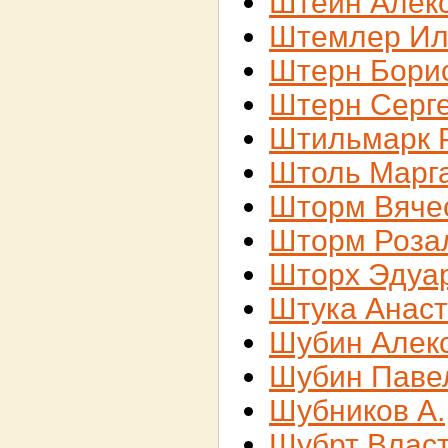
Штейн Алек
Штемлер Ил
Штерн Бори
Штерн Серг
Штильмарк 
Штоль Марг
Шторм Вяче
Шторм Роза
Шторх Эдуа
Штука Анаст
Шубин Алек
Шубин Паве
Шубников А.
Шубрт Влас