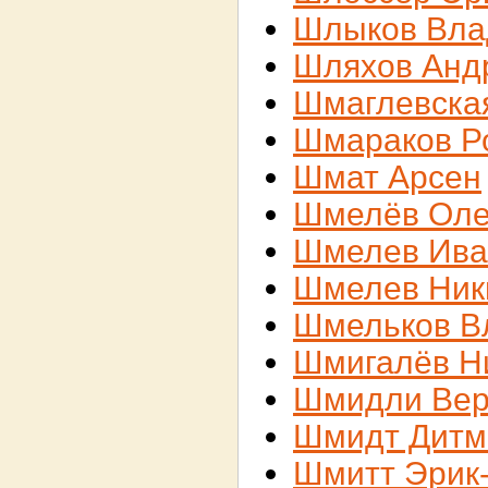
Шлыков Вла
Шляхов Анд
Шмаглевска
Шмараков Р
Шмат Арсен
Шмелёв Оле
Шмелев Ива
Шмелев Ник
Шмельков В
Шмигалёв Н
Шмидли Вер
Шмидт Дитм
Шмитт Эрик