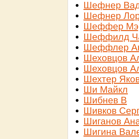
Шефнер Ва
Шефнер Ло
Шеффер Мэ
Шеффилд Ч
Шеффлер А
Шеховцов А
Шеховцов А
Шехтер Яко
Ши Майкл
Шибнев В
Шивков Сер
Шиганов Ан
Шигина Вал