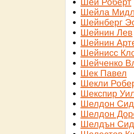
Шей Роберт
Шейла Мид
Шейнберг Э
Шейнин Лев
Шейнин Арт
Шейнисс Кл
Шейченко В
Шек Павел
Шекли Робе
Шекспир Уи
Шелдон Сид
Шелдон Дор
Шелдън Сид