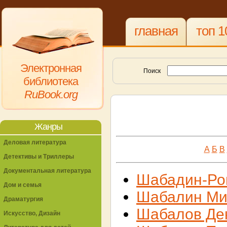
главная
топ 1
Электронная
Поиск
библиотека
RuBook.org
Жанры
Деловая литература
А
Б
В
Детективы и Триллеры
Документальная литература
Шабадин-Ро
Дом и семья
Шабалин Ми
Драматургия
Шабалов Де
Искусство, Дизайн