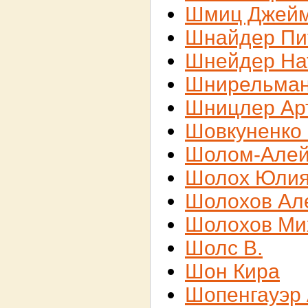
Шмиц Джей
Шнайдер Пи
Шнейдер На
Шнирельман
Шницлер Ар
Шовкуненко
Шолом-Але
Шолох Юли
Шолохов Ал
Шолохов Ми
Шолс В.
Шон Кира
Шопенгауэр 