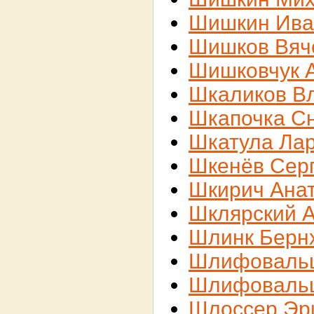
Шишкин Ива
Шишков Вяч
Шишковчук 
Шкаликов В
Шкапочка С
Шкатула Ла
Шкенёв Сер
Шкирич Ана
Шклярский 
Шлинк Берн
Шлифовальщ
Шлифоваль
Шлоссер Эр