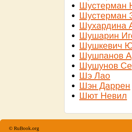
Шустерман 
Шустерман 
Шухардина 
Шушарин Иг
Шушкевич 
Шушпанов А
Шушунов Се
Шэ Лао
Шэн Даррен
Шют Невил
© RuBook.org