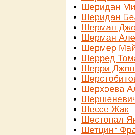
Шеридан М
Шеридан Бе
Шерман Дж
Шерман Але
Шермер Ма
Шерред Том
Шерри Джон
Шерстобито
Шерхоева А
Шершеневи
Шессе Жак
Шестопал Я
Шетцинг Фр