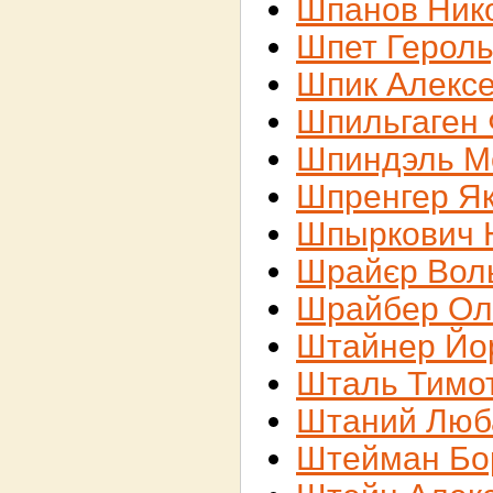
Шпанов Ник
Шпет Герол
Шпик Алекс
Шпильгаген
Шпиндэль 
Шпренгер Я
Шпыркович 
Шрайєр Вол
Шрайбер Ол
Штайнер Йо
Шталь Тимо
Штаний Люб
Штейман Бо