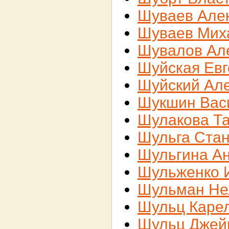
Шуваев Але
Шуваев Мих
Шувалов Ал
Шуйская Евг
Шуйский Ал
Шукшин Вас
Шулакова Т
Шульга Ста
Шульгина А
Шульженко 
Шульман Не
Шульц Каре
Шульц Джей