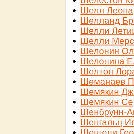
Шелестов К
Шелл Леона
Шелланд Бр
Шелли Лети
Шелли Мерс
Шелонин Ол
Шелонина Е
Шелтон Лор
Шеманаев П
Шемякин Дж
Шемякин Се
Шенбрунн-А
Шенгальц И
Шенгели Гео