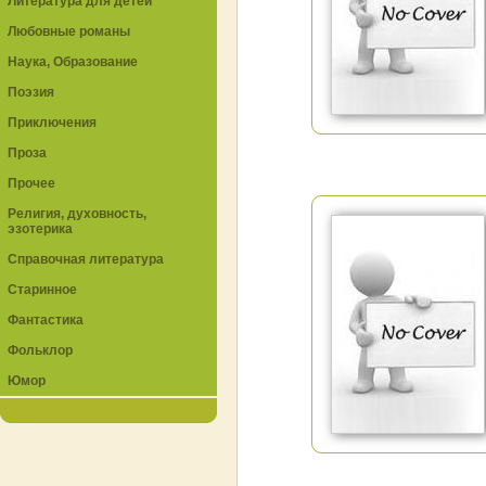
Литература для детей
Любовные романы
Наука, Образование
Поэзия
Приключения
Проза
Прочее
Религия, духовность,
эзотерика
Справочная литература
Старинное
Фантастика
Фольклор
Юмор