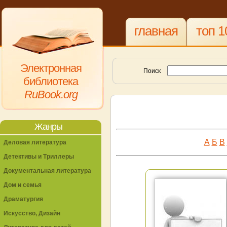
главная
топ 1
Электронная
Поиск
библиотека
RuBook.org
Жанры
А
Б
В
Деловая литература
Детективы и Триллеры
Документальная литература
Дом и семья
Драматургия
Искусство, Дизайн