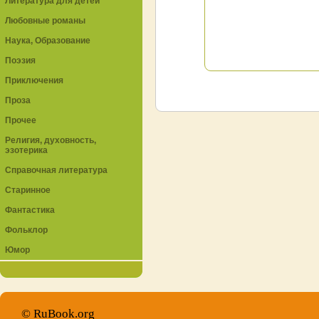
Литература для детей
Любовные романы
Наука, Образование
Поэзия
Приключения
Проза
Прочее
Религия, духовность,
эзотерика
Справочная литература
Старинное
Фантастика
Фольклор
Юмор
© RuBook.org