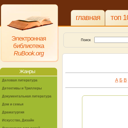
главная
топ 1
Электронная
Поиск
библиотека
RuBook.org
Жанры
А
Б
В
Деловая литература
Детективы и Триллеры
Документальная литература
Дом и семья
Драматургия
Искусство, Дизайн