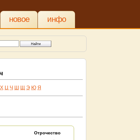
новое
инфо
ч
Х
Ц
Ч
Ш
Щ
Э
Ю
Я
Отрочество