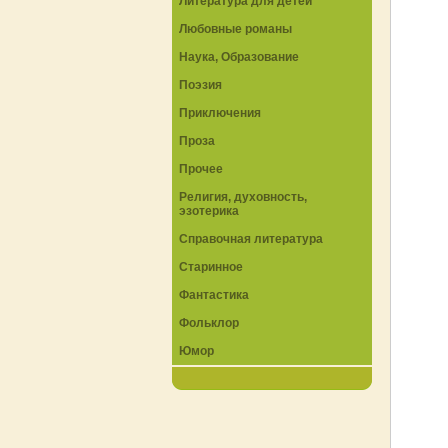
Литература для детей
Любовные романы
Наука, Образование
Поэзия
Приключения
Проза
Прочее
Религия, духовность,
эзотерика
Справочная литература
Старинное
Фантастика
Фольклор
Юмор