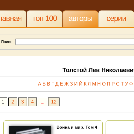
лавная
топ 100
авторы
серии
Поиск
Толстой Лев Николаеви
А
Б
В
Г
Д
Е
Ж
З
И
Й
К
Л
М
Н
О
П
Р
С
Т
У
Ф
1
2
3
4
...
12
Война и мир. Том 4