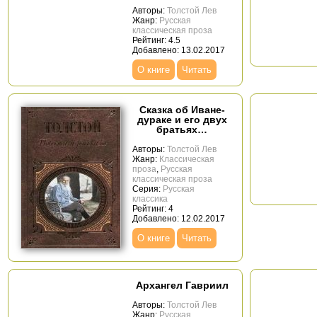
Авторы:
Толстой Лев
Жанр:
Русская
классическая проза
Рейтинг: 4.5
Добавлено: 13.02.2017
О книге
Читать
Сказка об Иване-
дураке и его двух
братьях…
Авторы:
Толстой Лев
Жанр:
Классическая
проза
,
Русская
классическая проза
Серия:
Русская
классика
Рейтинг: 4
Добавлено: 12.02.2017
О книге
Читать
Архангел Гавриил
Авторы:
Толстой Лев
Жанр:
Русская