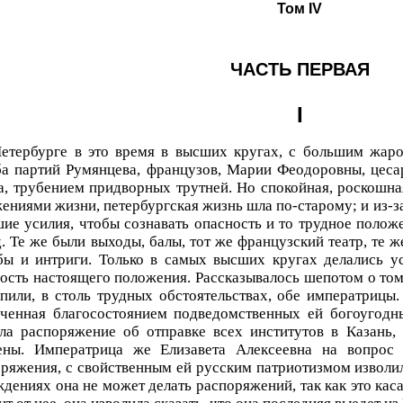
Том IV
ЧАСТЬ ПЕРВАЯ
I
етербурге в это время в высших кругах, с большим жаро
а партий Румянцева, французов, Марии Феодоровны, цесар
а, трубением придворных трутней. Но спокойная, роскошна
ениями жизни, петербургская жизнь шла по-старому; и из-за
ие усилия, чтобы сознавать опасность и то трудное полож
. Те же были выходы, балы, тот же французский театр, те ж
бы и интриги. Только в самых высших кругах делались ус
ость настоящего положения. Рассказывалось шепотом о том
пили, в столь трудных обстоятельствах, обе императриц
оченная благосостоянием подведомственных ей богоугодн
ала распоряжение об отправке всех институтов в Казань,
ены. Императрица же Елизавета Алексеевна на вопрос 
ряжения, с свойственным ей русским патриотизмом изволил
дениях она не может делать распоряжений, так как это каса