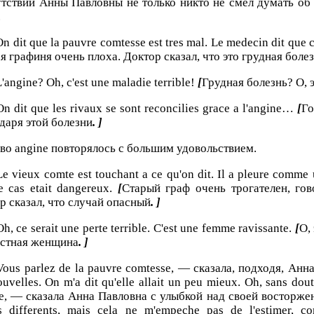
тствии Анны Павловны не только никто не смел думать об э
.
n dit que la pauvre comtesse est tres mal. Le medecin dit que c'
я графиня очень плоха. Доктор сказал, что это грудная боле
'angine? Oh, c'est une maladie terrible!
[
Грудная болезнь? О, 
n dit que les rivaux se sont reconcilies grace a l'angine…
[
Го
даря этой болезни
. ]
во angine повторялось с большим удовольствием.
e vieux comte est touchant a ce qu'on dit. Il a pleure comme 
e cas etait dangereux.
[
Старый граф очень трогателен, гово
р сказал, что случай опасный
. ]
h, ce serait une perte terrible. C'est une femme ravissante.
[
О,
естная женщина
. ]
ous parlez de la pauvre comtesse, — сказала, подходя, Анна
ouvelles. On m'a dit qu'elle allait un peu mieux. Oh, sans dou
, — сказала Анна Павловна с улыбкой над своей восторжен
 differents, mais cela ne m'empeche pas de l'estimer, co