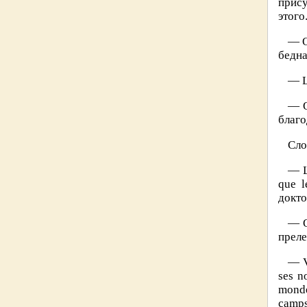
прису
этого
— O
бедна
— L
— O
благо
Сло
— L
que l
докто
— O
прел
— V
ses n
monde
camps