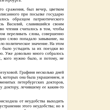
 Петербурга.
го сражения, был вечер, цветком
аписанного при посылке государю
лось образцом патриотического
зь Василий, славившийся своим
во чтения считалось в том, чтобы
ом переливать слова, совершенно
дно слово попадало завывание, на
ело политическое значение. На этом
 было устыдить за их поездки во
ию. Уже довольно много собралось
, кого нужно было, и потому, не
Безуховой. Графиня несколько дней
й, которых она была украшением, и
менитых петербургских докторов,
у доктору, лечившему ее каким-то
оисходила от неудобства выходить
устранении этого неудобства; но в