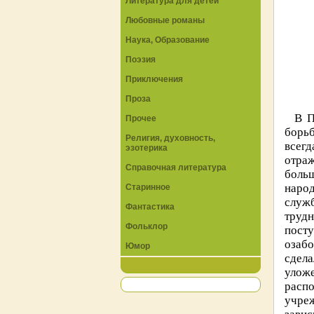
Литература для детей
Любовные романы
Наука, Образование
Поэзия
Приключения
Проза
В П
Прочее
борьб
Религия, духовность,
всегд
эзотерика
отраж
Справочная литература
больш
народ
Старинное
служ
Фантастика
трудн
Фольклор
посту
озаб
Юмор
сдел
улож
распо
учреж