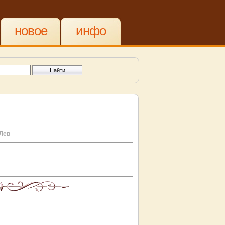
новое
инфо
 Лев