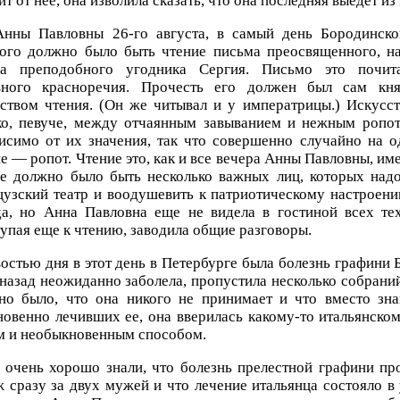
ит от нее, она изволила сказать, что она последняя выедет из
нны Павловны 26-го августа, в самый день Бородинско
рого должно было быть чтение письма преосвященного, н
за преподобного угодника Сергия. Письмо это почита
вного красноречия. Прочесть его должен был сам кня
ством чтения. (Он же читывал и у императрицы.) Искусст
ко, певуче, между отчаянным завыванием и нежным ропот
исимо от их значения, так что совершенно случайно на о
е — ропот. Чтение это, как и все вечера Анны Павловны, им
ре должно было быть несколько важных лиц, которых надо
узский театр и воодушевить к патриотическому настроен
да, но Анна Павловна еще не видела в гостиной всех тех
упая еще к чтению, заводила общие разговоры.
остью дня в этот день в Петербурге была болезнь графини 
назад неожиданно заболела, пропустила несколько собрани
но было, что она никого не принимает и что вместо зна
овенно лечивших ее, она вверилась какому-то итальянском
м и необыкновенным способом.
 очень хорошо знали, что болезнь прелестной графини пр
 сразу за двух мужей и что лечение итальянца состояло в 