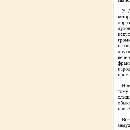
завис
У А
кото
обра
духо
искус
гром
незав
други
вече
франц
наро
прист
Нов
тому 
слыш
обыкн
новы
Все
замуж