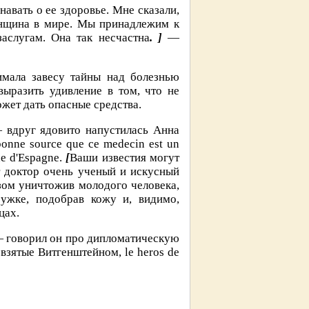
вать о ее здоровье. Мне сказали,
енщина в мире. Мы принадлежим к
аслугам. Она так несчастна
. ]
—
имала завесу тайны над болезнью
ыразить удивление в том, что не
жет дать опасные средства.
 — вдруг ядовито напустилась Анна
onne source que ce medecin est un
ine d'Espagne.
[
Ваши известия могут
т доктор очень ученый и искусный
ом уничтожив молодого человека,
ужке, подобрав кожу и, видимо,
цах.
 говорил он про дипломатическую
взятые Витгенштейном, le heros de