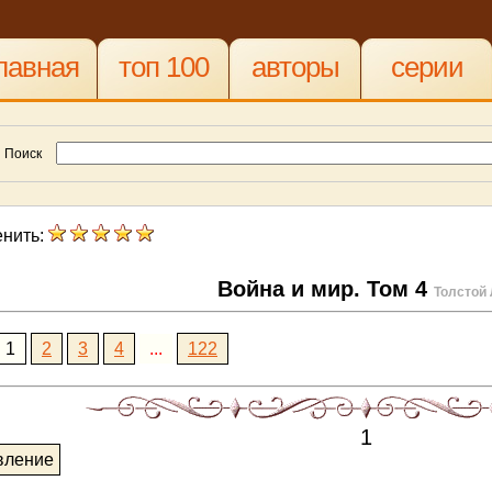
лавная
топ 100
авторы
серии
Поиск
нить:
Война и мир. Том 4
Толстой
1
2
3
4
...
122
1
вление