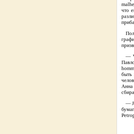
malhe
что 
разл
приба
Пол
граф
призв
— V
Павло
homme
быть 
челов
Анна
сбира
— J
бумаг
Petro