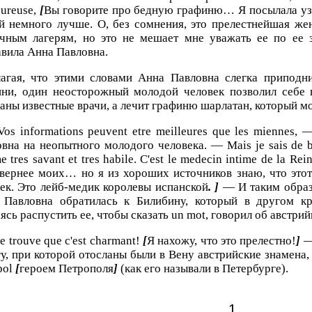
ureuse,
[
Вы говорите про бедную графиню… Я посылала узна
ей немного лучше. О, без сомнения, это прелестнейшая ж
ичным лагерям, но это не мешает мне уважать ее по ее з
вила Анна Павловна.
агая, что этими словами Анна Павловна слегка приподн
ини, один неосторожный молодой человек позволил себе в
аны известные врачи, а лечит графиню шарлатан, который мо
os informations peuvent etre meilleures que les miennes,
вна на неопытного молодого человека. — Mais je sais de b
 tres savant et tres habile. C'est le medecin intime de la Re
вернее моих… но я из хороших источников знаю, что это
ек. Это лейб-медик королевы испанской
. ]
— И таким образ
 Павловна обратилась к Билибину, который в другом кр
ясь распустить ее, чтобы сказать un mot, говорил об австрий
e trouve que c'est charmant!
[
Я нахожу, что это прелестно!
]
—
у, при которой отосланы были в Вену австрийские знамена, 
pol
[
героем Петрополя
]
(как его называли в Петербурге).
1