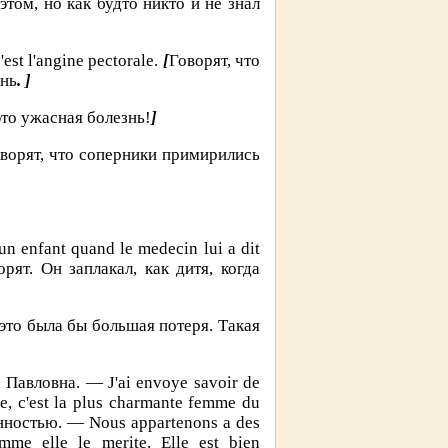
том, но как будто никто и не знал
est l'angine pectorale.
[
Говорят, что
знь
. ]
это ужасная болезнь!
]
ворят, что соперники примирились
un enfant quand le medecin lui a dit
рят. Он заплакал, как дитя, когда
 это была бы большая потеря. Такая
 Павловна. — J'ai envoye savoir de
te, c'est la plus charmante femme du
ностью. — Nous appartenons a des
mme elle le merite. Elle est bien