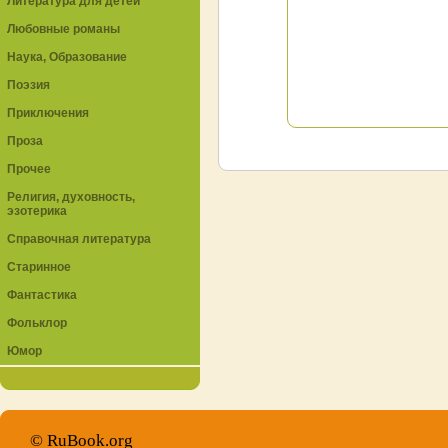
Литература для детей
Любовные романы
Наука, Образование
Поэзия
Приключения
Проза
Прочее
Религия, духовность,
эзотерика
Справочная литература
Старинное
Фантастика
Фольклор
Юмор
© RuBook.org