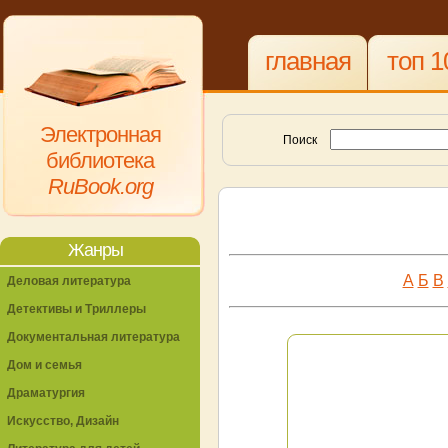
главная
топ 1
Электронная
Поиск
библиотека
RuBook.org
Жанры
А
Б
В
Деловая литература
Детективы и Триллеры
Документальная литература
Дом и семья
Драматургия
Искусство, Дизайн