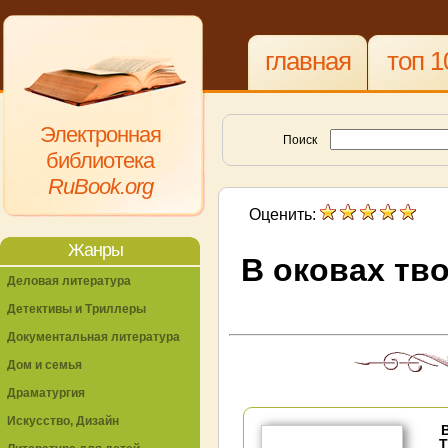
главная
топ 1
Электронная
Поиск
библиотека
RuBook.org
Оценить:
Жанры
В оковах тво
Деловая литература
Детективы и Триллеры
Документальная литература
Дом и семья
Драматургия
Искусство, Дизайн
Т