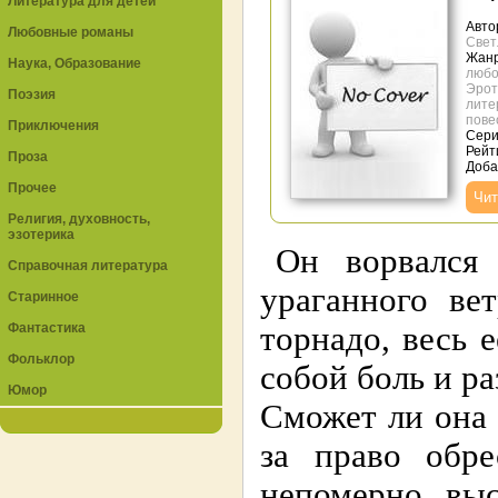
Литература для детей
Авто
Любовные романы
Свет
Жан
Наука, Образование
любо
Эрот
Поэзия
лите
пове
Приключения
Сери
Рейт
Проза
Доба
Прочее
Чит
Религия, духовность,
эзотерика
Он ворвался
Справочная литература
ураганного ве
Старинное
Фантастика
торнадо, весь 
Фольклор
собой боль и р
Юмор
Сможет ли она 
за право обре
непомерно выс