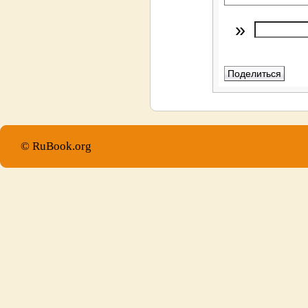
»
© RuBook.org