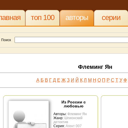
лавная
топ 100
авторы
серии
Поиск
Флеминг Ян
А
Б
В
Г
Д
Е
Ж
З
И
Й
К
Л
М
Н
О
П
Р
С
Т
У
Ф
Из России с
любовью
Авторы:
Флеминг Ян
Жанр:
Шпионский
детектив
Серия:
Агент 007