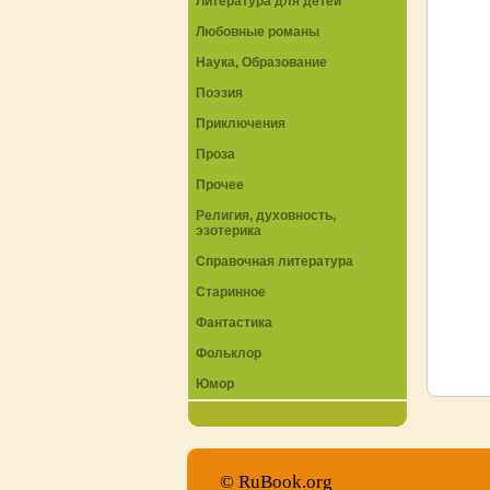
Литература для детей
Любовные романы
Наука, Образование
Поэзия
Приключения
Проза
Прочее
Религия, духовность,
эзотерика
Справочная литература
Старинное
Фантастика
Фольклор
Юмор
© RuBook.org