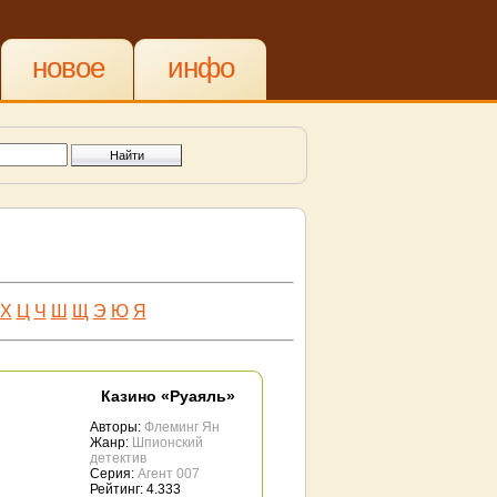
новое
инфо
Х
Ц
Ч
Ш
Щ
Э
Ю
Я
Казино «Руаяль»
Авторы:
Флеминг Ян
Жанр:
Шпионский
детектив
Серия:
Агент 007
Рейтинг: 4.333