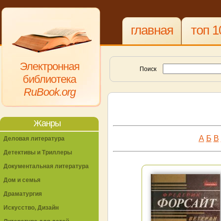
главная
топ 1
Электронная
Поиск
библиотека
RuBook.org
Жанры
А
Б
В
Деловая литература
Детективы и Триллеры
Документальная литература
Дом и семья
Драматургия
Искусство, Дизайн