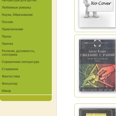
Литература для детей
Любовные романы
Наука, Образование
Поэзия
Приключения
Проза
Прочее
Религия, духовность,
эзотерика
Справочная литература
Старинное
Фантастика
Фольклор
Юмор