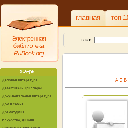
главная
топ 1
Электронная
Поиск
библиотека
RuBook.org
Жанры
А
Б
В
Деловая литература
Детективы и Триллеры
Документальная литература
Дом и семья
Драматургия
Искусство, Дизайн