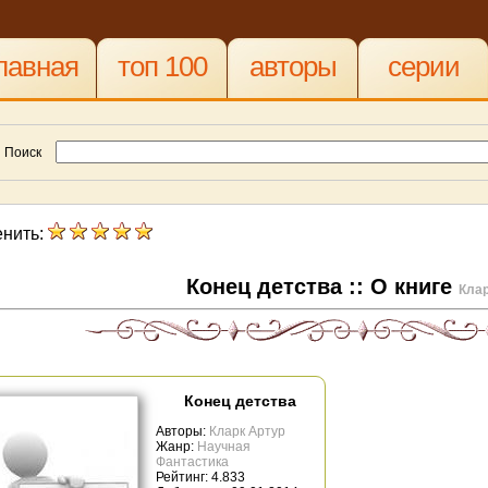
лавная
топ 100
авторы
серии
Поиск
нить:
Конец детства :: О книге
Клар
Конец детства
Авторы:
Кларк Артур
Жанр:
Научная
Фантастика
Рейтинг: 4.833