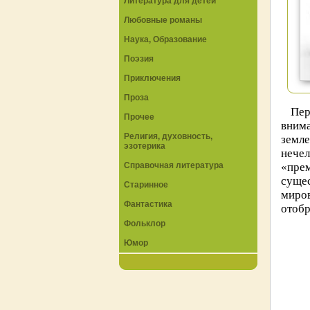
Литература для детей
Любовные романы
Наука, Образование
Поэзия
Приключения
Проза
Пер
Прочее
внима
Религия, духовность,
земл
эзотерика
нече
Справочная литература
«прем
суще
Старинное
миро
Фантастика
отобр
Фольклор
Юмор