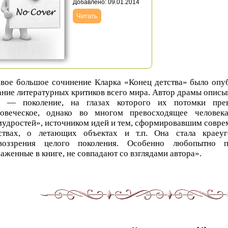
Добавлено: 09.01.2014
Читать
вое большое сочинение Кларка «Конец детства» было опуб
ние литературных критиков всего мира. Автор драмы описы
е — поколение, на глазах которого их потомки пре
ловеческое, однако во многом превосходящее человек
удростей», источником идей и тем, сформировавшим совре
ствах, о летающих объектах и т.п. Она стала краеу
воззрения целого поколения. Особенно любопытно п
аженные в книге, не совпадают со взглядами автора».