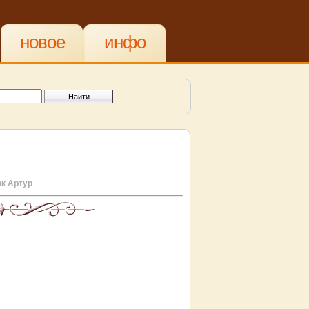
новое
инфо
к Артур