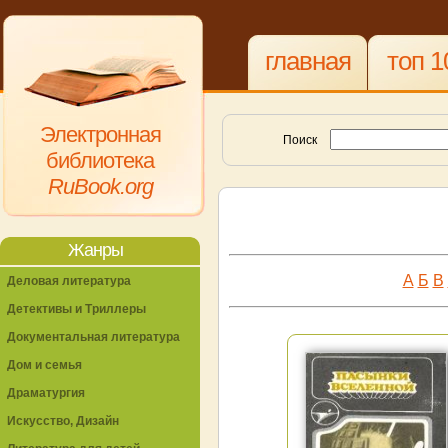
главная
топ 1
Электронная
Поиск
библиотека
RuBook.org
Жанры
А
Б
В
Деловая литература
Детективы и Триллеры
Документальная литература
Дом и семья
Драматургия
Искусство, Дизайн