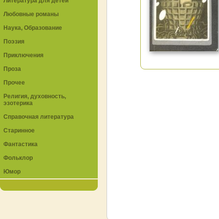
Литература для детей
Любовные романы
Наука, Образование
Поэзия
Приключения
Проза
Прочее
Религия, духовность,
эзотерика
Справочная литература
Старинное
Фантастика
Фольклор
Юмор