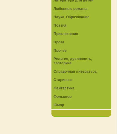
Литература для детей
Любовные романы
Наука, Образование
Поэзия
Приключения
Проза
Прочее
Религия, духовность,
эзотерика
Справочная литература
Старинное
Фантастика
Фольклор
Юмор