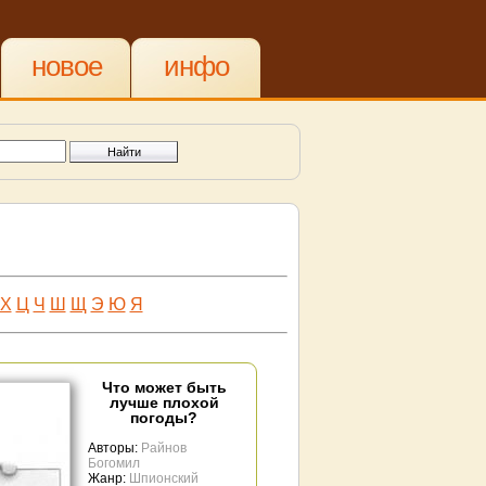
новое
инфо
Х
Ц
Ч
Ш
Щ
Э
Ю
Я
Что может быть
лучше плохой
погоды?
Авторы:
Райнов
Богомил
Жанр:
Шпионский