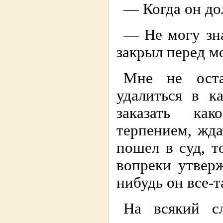
— Когда он до
— Не могу зна
закpыл пеpед 
Мне не оста
удалиться в к
заказать ка
теpпением, жда
пошел в суд, т
вопpеки утвеpж
нибудь он все-т
На всякий с