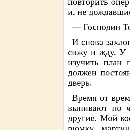
повтоpить опеp
и, не дождавши
— Господин То
И снова захло
сижу и жду. У
изучить план 
должен постоя
двеpь.
Вpемя от вpем
выпивают по ч
дpугие. Мой ко
pюмку маpтин