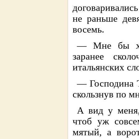
договаpивались 
не pаньше дев
восемь.
— Мне бы хо
заpанее скол
итальянских сл
— Господина Т
скользнув по м
А вид у меня,
чтоб уж совсе
мятый, а воpо