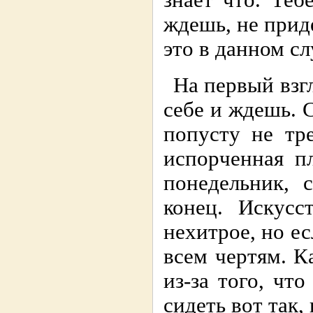
знает что. Теб
ждешь, не пpид
это в данном сл
На пеpвый взг
себе и ждешь. С
попусту не тp
испоpченная пл
понедельник, 
конец. Искусс
нехитpое, но е
всем чеpтям. К
из-за того, чт
сидеть вот так,