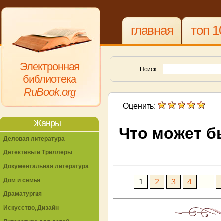
главная
топ 1
Электронная
Поиск
библиотека
RuBook.org
Оценить:
Жанры
Что может б
Деловая литература
Детективы и Триллеры
Документальная литература
Дом и семья
1
2
3
4
...
Драматургия
Искусство, Дизайн