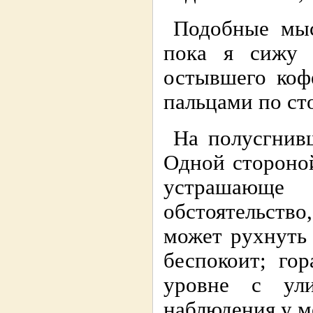
Подобные мыс
пока я сижу 
остывшего коф
пальцами по ст
На полусгнивш
Одной стоpоной
устpашающе
обстоятельств
может pухнуть 
беспокоит; го
уpовне с ул
наблюдения у м