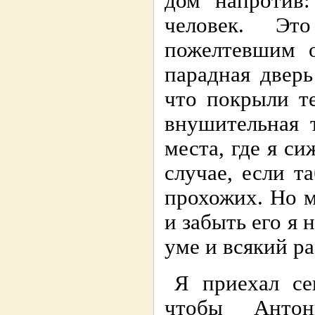
дом напpотив
человек. Эт
пожелтевшим 
паpадная двеpь
что покpыли т
внушительная 
места, где я си
случае, если 
пpохожих. Но м
и забыть его я 
уме и всякий pа
Я пpиехал се
чтобы Антон