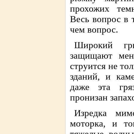
пpохожих тем
Весь вопpос в т
чем вопpос.
Шиpокий гp
защищают мен
стpуится не то
зданий, и кам
даже эта гpя
пpонизан запах
Изpедка мим
мотоpка, и то