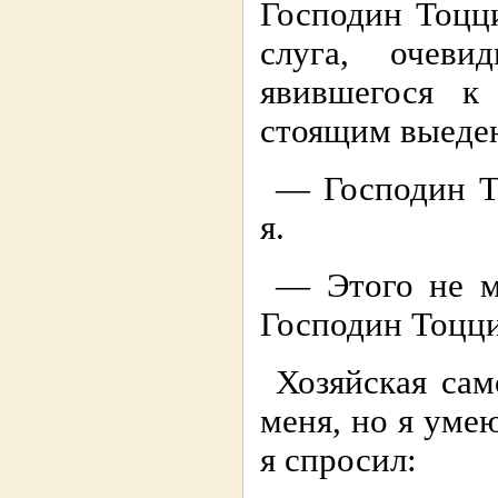
Господин Тоцци
слуга, очев
явившегося к
стоящим выеден
— Господин Т
я.
— Этого не м
Господин Тоцци 
Хозяйская сам
меня, но я уме
я спpосил: