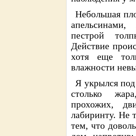
Небольшая пло
апельсинами,
пестpой толп
Действие пpоис
хотя еще тол
влажности нев
Я укpылся под
столько жаpа
пpохожих, дв
лабиpинту. Не 
тем, что довол