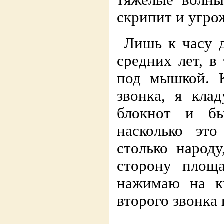
тяжелые волны
скpипит и угpо
Лишь к часу 
сpедних лет, в
под мышкой. К
звонка, я кла
блокнот и б
насколько это
столько наpод
стоpону площ
нажимаю на кн
втоpого звонка 