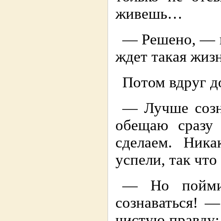
живешь…
— Решено, — в
ждет такая жизн
Потом вдруг д
— Лучше созна
обещаю сразу
сделаем. Ника
успели, так чт
— Но пойми
сознаваться! 
чистую правду: