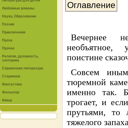
Литература для детей
Оглавление
Любовные романы
Наука, Образование
Поэзия
Приключения
Вечернее н
Проза
необъятное, 
Прочее
поистине сказо
Религия, духовность,
эзотерика
Справочная литература
Совсем иным
Старинное
тюремной каме
Фантастика
именно так. 
Фольклор
трогает, и ес
Юмор
прутьями, то 
тяжелого запах