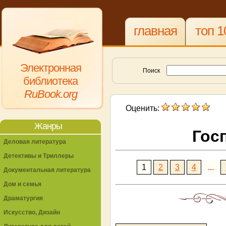
главная
топ 1
Электронная
Поиск
библиотека
RuBook.org
Оценить:
Жанры
Гос
Деловая литература
Детективы и Триллеры
1
2
3
4
...
Документальная литература
Дом и семья
Драматургия
Искусство, Дизайн