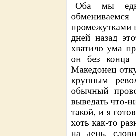
Оба мы едв
обмениваемся
промежутками в
дней назад эт
хватило ума пр
он без конца 
Македонец отку
крупным револ
обычный прово
выведать что-ни
такой, и я гото
хоть как-то раз
на день, слов