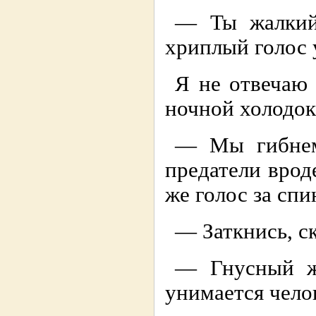
— Ты жалкий
хриплый голос 
Я не отвечаю 
ночной холодок
— Мы гибнем
предатели врод
же голос за спи
— Заткнись, с
— Гнусный ж
унимается чело