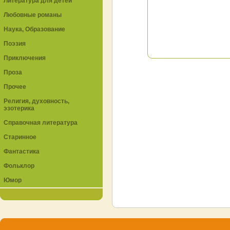
Литература для детей
Любовные романы
Наука, Образование
Поэзия
Приключения
Проза
Прочее
Религия, духовность,
эзотерика
Справочная литература
Старинное
Фантастика
Фольклор
Юмор