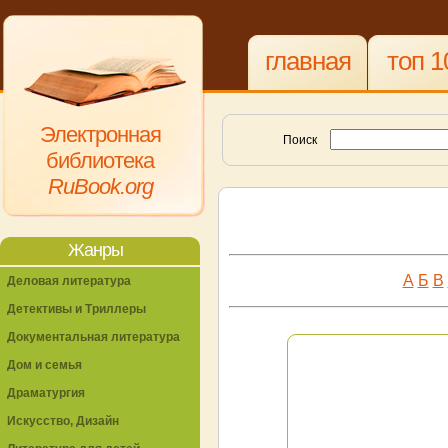
главная
топ 1
Электронная
Поиск
библиотека
RuBook.org
Жанры
А
Б
В
Деловая литература
Детективы и Триллеры
Документальная литература
Дом и семья
Драматургия
Искусство, Дизайн