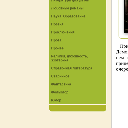
Литература для детей
Любовные романы
Наука, Образование
Поэзия
Приключения
Проза
При
Прочее
Демон
Религия, духовность,
нем 
эзотерика
прице
Справочная литература
очере
Старинное
Фантастика
Фольклор
Юмор