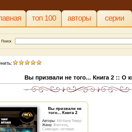
лавная
топ 100
авторы
серии
Поиск
нить:
Вы призвали не того... Книга 2 :: О 
Вы призвали не
того... Книга 2
Авторы:
Айтбаев Тимур
Жанр:
Фэнтези
,
Самиздат, сетевая