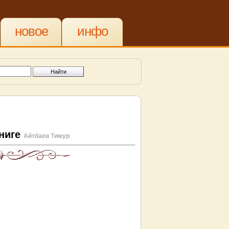
новое
инфо
книге
Айтбаев Тимур