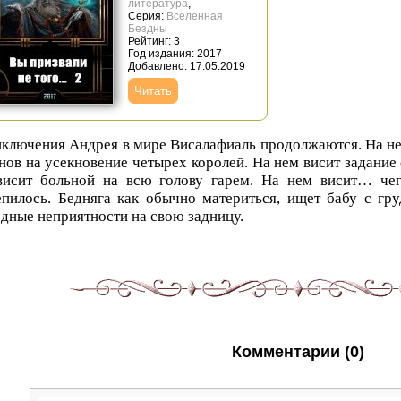
литература
,
Серия:
Вселенная
Бездны
Рейтинг: 3
Год издания: 2017
Добавлено: 17.05.2019
Читать
ключения Андрея в мире Висалафиаль продолжаются. На нем
ов на усекновение четырех королей. На нем висит задание 
висит больной на всю голову гарем. На нем висит… чег
пилось. Бедняга как обычно материться, ищет бабу с гр
дные неприятности на свою задницу.
Комментарии (0)