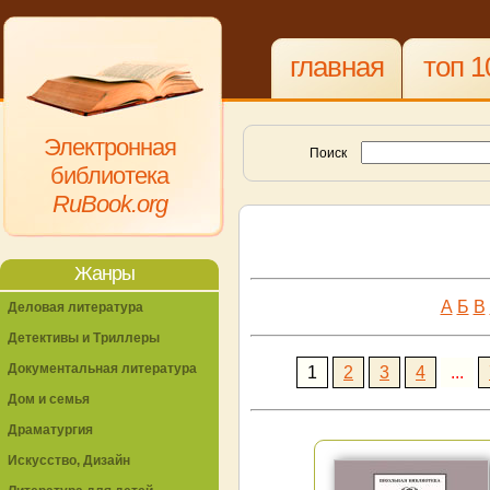
главная
топ 1
Электронная
Поиск
библиотека
RuBook.org
Жанры
А
Б
В
Деловая литература
Детективы и Триллеры
Документальная литература
1
2
3
4
...
Дом и семья
Драматургия
Искусство, Дизайн