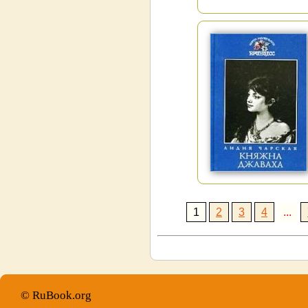
1
2
3
4
...
© RuBook.org