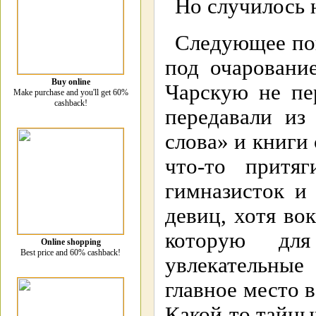
Но случилось
Следующее пок
под очаровани
Buy online
Чарскую не пе
Make purchase and you'll get 60%
cashback!
передавали из
слова» и книг
что-то притя
гимназисток и
девиц, хотя во
которую дл
Online shopping
Best price and 60% cashback!
увлекательные
главное место 
Какой-то тайны