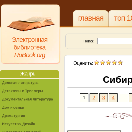
главная
топ 1
Электронная
Поиск
библиотека
RuBook.org
Оценить:
Жанры
Сибир
Деловая литература
Детективы и Триллеры
1
2
3
4
...
Документальная литература
Дом и семья
Драматургия
Искусство, Дизайн