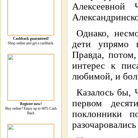
Алексеевной Ч
Александринско
Однако, несм
Cashback guaranteed!
дети упрямо 
Shop online and get a cashback.
Правда, потом,
интерес к пис
любимой, и бол
Казалось бы, 
первом десят
Register now!
Buy online? Enjoy up to 60% Cash
поклонники по
Back
разочаровались 