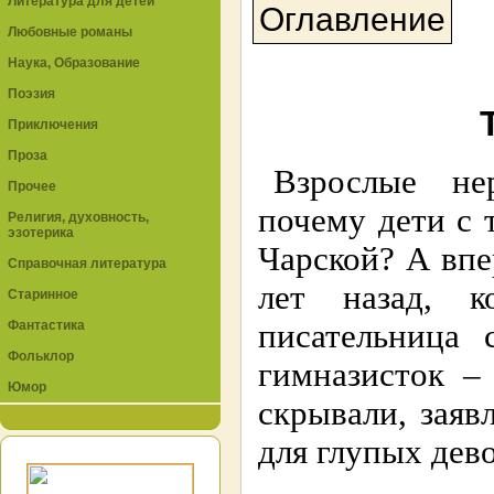
Литература для детей
Оглавление
Любовные романы
Наука, Образование
Поэзия
Приключения
Проза
Взрослые не
Прочее
почему дети с
Религия, духовность,
эзотерика
Чарской? А впе
Справочная литература
лет назад, к
Старинное
Фантастика
писательница 
Фольклор
гимназисток –
Юмор
скрывали, заяв
для глупых дево