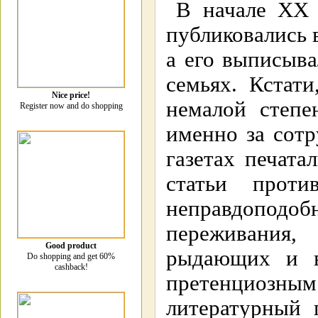
В начале XX 
публиковались 
а его выписыв
семьях. Кстат
Nice price!
немалой степе
Register now and do shopping
именно за сотр
газетах печат
статьи прот
неправдопод
переживания
Good product
рыдающих и 
Do shopping and get 60%
cashback!
претенциозны
литературный 