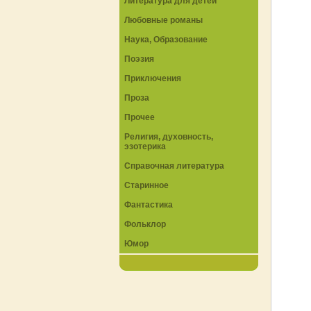
Литература для детей
Любовные романы
Наука, Образование
Поэзия
Приключения
Проза
Прочее
Религия, духовность,
эзотерика
Справочная литература
Старинное
Фантастика
Фольклор
Юмор