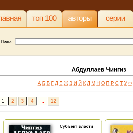
лавная
топ 100
авторы
серии
Поиск
Абдуллаев Чингиз
А
Б
В
Г
Д
Е
Ж
З
И
Й
К
Л
М
Н
О
П
Р
С
Т
У
Ф
1
2
3
4
...
12
Субъект власти