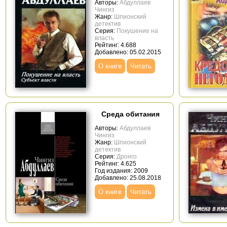
Авторы:
Абдуллаев
Чингиз
Жанр:
Шпионский
детектив
Серия:
Покушение на
власть
Рейтинг: 4.688
Добавлено: 05.02.2015
О книге
Читать
Среда обитания
Авторы:
Абдуллаев
Чингиз
Жанр:
Шпионский
детектив
Серия:
Дронго
Рейтинг: 4.625
Год издания: 2009
Добавлено: 25.08.2018
О книге
Читать