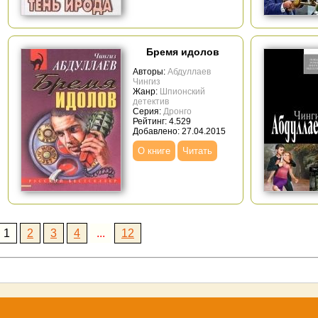
Бремя идолов
Авторы:
Абдуллаев
Чингиз
Жанр:
Шпионский
детектив
Серия:
Дронго
Рейтинг: 4.529
Добавлено: 27.04.2015
О книге
Читать
1
2
3
4
...
12