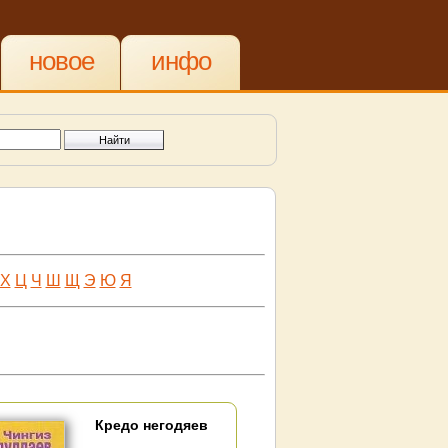
новое
инфо
Х
Ц
Ч
Ш
Щ
Э
Ю
Я
Кредо негодяев