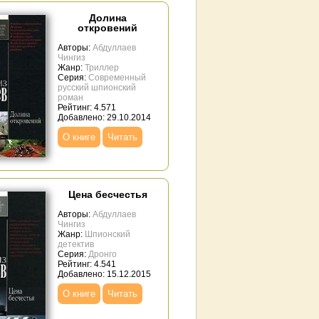
Долина
откровений
Авторы:
Абдуллаев
Чингиз
Жанр:
Триллер
Серия:
Современный
русский шпионский
роман
Рейтинг: 4.571
Добавлено: 29.10.2014
О книге
Читать
Цена бесчестья
Авторы:
Абдуллаев
Чингиз
Жанр:
Шпионский
детектив
Серия:
Дронго
Рейтинг: 4.541
Добавлено: 15.12.2015
О книге
Читать