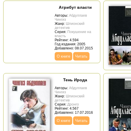
Атрибут власти
Авторы:
Абдуллаев
Чингиз
Жанр:
Шпионский
детектив
Серия:
Покушение на
власть
Рейтинг: 4.594
Год издания: 2005
Добавлено: 08.07.2015
О книге
Читать
Тень Ирода
Авторы:
Абдуллаев
Чингиз
Жанр:
Шпионский
детектив
Серия:
Дронго
Рейтинг: 4.567
Добавлено: 17.07.2016
О книге
Читать