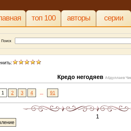
лавная
топ 100
авторы
серии
Поиск
нить:
Кредо негодяев
Абдуллаев Чи
1
2
3
4
...
91
1
вление