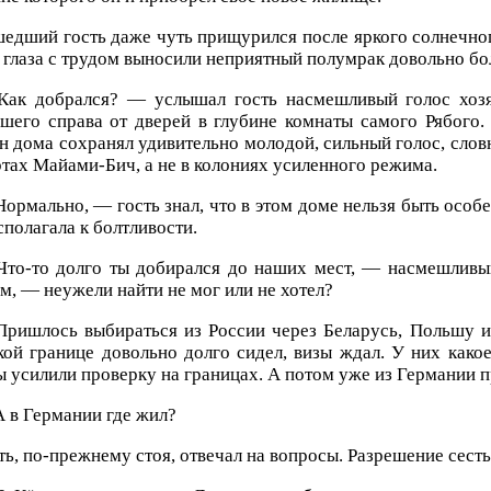
едший гость даже чуть прищурился после яркого солнечног
 глаза с трудом выносили неприятный полумрак довольно бо
ак добрался? — услышал гость насмешливый голос хозя
шего справа от дверей в глубине комнаты самого Рябого. 
н дома сохранял удивительно молодой, сильный голос, слов
тах Майами-Бич, а не в колониях усиленного режима.
ормально, — гость знал, что в этом доме нельзя быть осо
сполагала к болтливости.
то-то долго ты добирался до наших мест, — насмешливый
м, — неужели найти не мог или не хотел?
ришлось выбираться из России через Беларусь, Польшу и
ой границе довольно долго сидел, визы ждал. У них какое
 усилили проверку на границах. А потом уже из Германии п
 в Германии где жил?
ть, по-прежнему стоя, отвечал на вопросы. Разрешение сесть