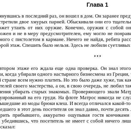
Глава 1
янувшись в последний раз, он вошел в дом. Он заранее пред
стретили двое хмурых парней. Обыскивали они его тщательн
ожет утаить от них оружие. Конечно, оружия с собой он
ожен и не в меру предусмотрителен, ему могло не понрави
мого с пистолетом в кармане. Ничего не найдя, ребята рас
орой этаж. Спешить было нельзя. Здесь не любили суетливых
* * *
втором этаже его ждала еще одна проверка. Он знал этого
и, когда убирали одного настырного бизнесмена из Греции, 
й стране всем нужно платить. Но это было даже хуже, так к
телей своего мастерства, а он, в свою очередь, не любил та
ения убирать старых знакомых. Проверяющего звали Матр
уированный на его груди. На флоте Матрос никогда не слу
ышедшие из моды брюки клеш. И всегда отличался какой-то
дшего в этот день посетителя он знал давно, почти десять 
ерить прибывшего, аккуратно ощупывая гостя кончиками 
убедившись, что посетитель не имеет с собой ничего лишн
 сказал: