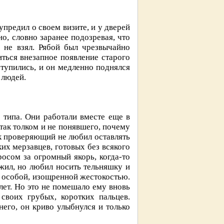
упредил о своем визите, и у дверей
о, словно заранее подозревая, что
 не взял. Рябой был чрезвычайно
ться внезапное появление старого
ступились, и он медленно поднялся
 людей.
 типа. Они работали вместе еще в
так толком и не понявшего, почему
ак проверяющий не любил оставлять
ких мерзавцев, готовых без всякого
осом за огромный якорь, когда-то
жил, но любил носить тельняшку и
 особой, изощренной жестокостью.
лет. Но это не помешало ему вновь
своих грубых, коротких пальцев.
его, он криво улыбнулся и только