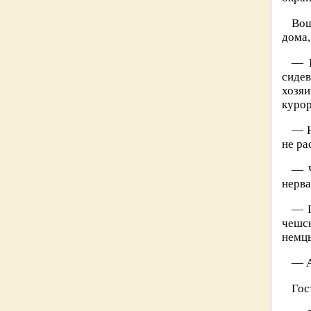
Вош
дома,
— К
сидев
хозяи
курор
— Н
не ра
— Ч
нерва
— П
чешск
немцы
— А
Гос