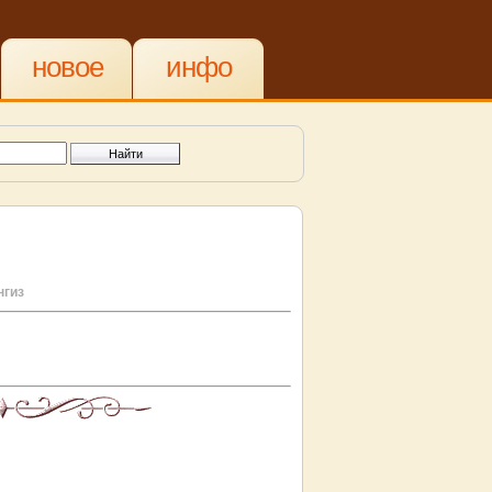
новое
инфо
нгиз