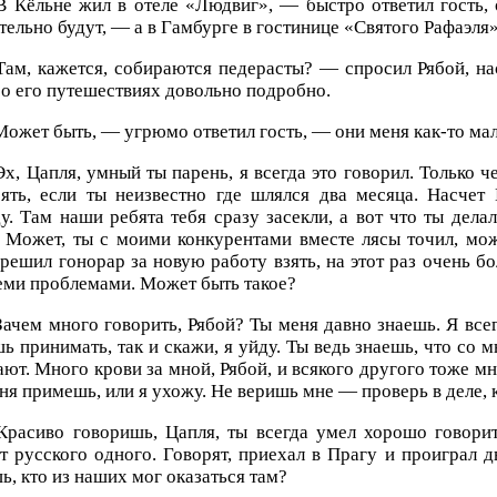
 Кёльне жил в отеле «Людвиг», — быстро ответил гость, о
тельно будут, — а в Гамбурге в гостинице «Святого Рафаэля»
ам, кажется, собираются педерасты? — спросил Рябой, на
 о его путешествиях довольно подробно.
ожет быть, — угрюмо ответил гость, — они меня как-то мал
х, Цапля, умный ты парень, я всегда это говорил. Только ч
рять, если ты неизвестно где шлялся два месяца. Насчет
у. Там наши ребята тебя сразу засекли, а вот что ты дела
 Может, ты с моими конкурентами вместе лясы точил, може
решил гонорар за новую работу взять, на этот раз очень б
еми проблемами. Может быть такое?
ачем много говорить, Рябой? Ты меня давно знаешь. Я всегд
ь принимать, так и скажи, я уйду. Ты ведь знаешь, что со 
ют. Много крови за мной, Рябой, и всякого другого тоже мн
ня примешь, или я ухожу. Не веришь мне — проверь в деле, 
расиво говоришь, Цапля, ты всегда умел хорошо говорит
т русского одного. Говорят, приехал в Прагу и проиграл д
ь, кто из наших мог оказаться там?