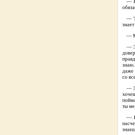
— В
обяза
— Т
знает
— М
— Э
дове
правд
знаю.
даже 
со вс
— З
хочеш
пойма
ты ме
— К
насче
знаеш