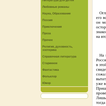
Литература для детей
Любовные романы
Огл
Наука, Образование
его в
Поэзия
он м
остор
Приключения
знако
Проза
на вт
Прочее
Религия, духовность,
эзотерика
На 
Справочная литература
Росси
Старинное
в это
свиде
Фантастика
сожал
Фольклор
вытат
Юмор
уже в
Прише
пров
Лишь 
тогда