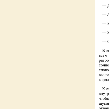
— Д
— Л
— В
— Э
— О
В к
всем
разбо
солн
споко
выно
корол
Ком
внут
чтобы
шумно
окраи