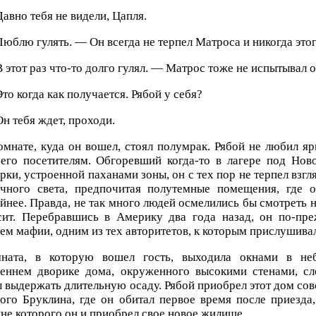
авно тебя не видели, Цапля.
юблю гулять. — Он всегда не терпел Матроса и никогда этог
 этот раз что-то долго гулял. — Матрос тоже не испытывал 
то когда как получается. Рябой у себя?
н тебя ждет, проходи.
омнате, куда он вошел, стоял полумрак. Рябой не любил яр
 его посетителям. Обгоревший когда-то в лагере под Нов
рки, устроенной паханами зоны, он с тех пор не терпел взгл
ечного света, предпочитая полутемные помещения, где 
йнее. Правда, не так много людей осмелились бы смотреть на 
сит. Перебравшись в Америку два года назад, он по-пр
ем мафии, одним из тех авторитетов, к которым прислушивал
ната, в которую вошел гость, выходила окнами в не
реннем дворике дома, окруженного высокими стенами, сл
 выдержать длительную осаду. Рябой приобрел этот дом сов
го Бруклина, где он обитал первое время после приезда
не которого он и приобрел свое новое жилище.