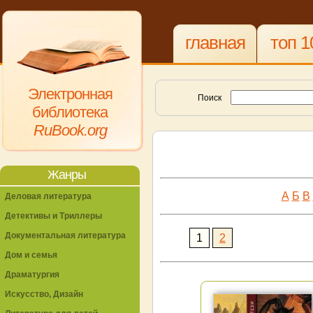
главная
топ 1
Электронная
Поиск
библиотека
RuBook.org
Жанры
А
Б
В
Деловая литература
Детективы и Триллеры
Документальная литература
1
2
Дом и семья
Драматургия
Искусство, Дизайн