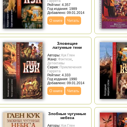
Гаррета
Рейтинг: 4.357
Год издания: 1989
Добавлено: 09.01.2014
О книге
Читать
Зловещие
латунные тени
Авторы:
Кук Глен
Жанр:
Фэнтези
,
Детективы
Серия:
Приключения
Гаррета
Рейтинг: 4.333
Год издания: 1990
Добавлено: 09.01.2014
О книге
Читать
Злобные чугунные
небеса
Авторы:
Кук Глен