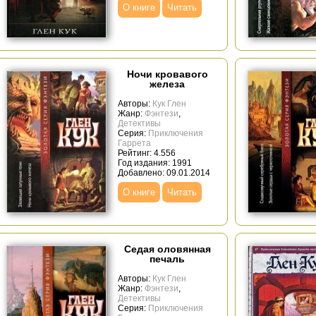
О книге
Читать
Ночи кровавого
железа
Авторы:
Кук Глен
Жанр:
Фэнтези
,
Детективы
Серия:
Приключения
Гаррета
Рейтинг: 4.556
Год издания: 1991
Добавлено: 09.01.2014
О книге
Читать
Седая оловянная
печаль
Авторы:
Кук Глен
Жанр:
Фэнтези
,
Детективы
Серия:
Приключения