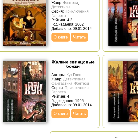
Жанр:
Фэнтези
,
Детективы
Серия:
Приключения
Гаррета
Рейтинг: 4.2
Год издания: 2002
Добавлено: 09.01.2014
О книге
Читать
Жалкие свинцовые
божки
Авторы:
Кук Глен
Жанр:
Детективная
фантастика
,
Фэнтези
Серия:
Приключения
Гаррета
Рейтинг: 4
Год издания: 1995
Добавлено: 09.01.2014
О книге
Читать