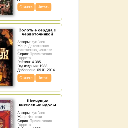
О книге
Читать
Золотые сердца с
червоточинкой
Авторы:
Кук Глен
Жанр:
Детективная
фантастика
,
Фэнтези
Серия:
Приключения
Гаррета
Рейтинг: 4.385
Год издания: 1988
Добавлено: 09.01.2014
О книге
Читать
Шепчущие
никелевые идолы
Авторы:
Кук Глен
Жанр:
Фэнтези
Серия:
Приключения
Гаррета