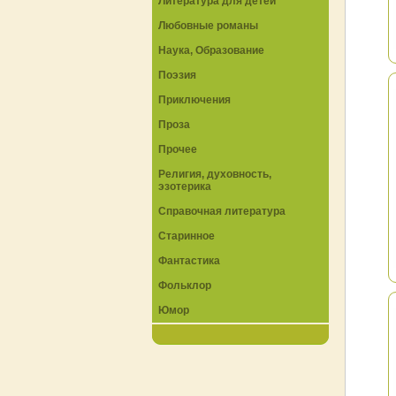
Литература для детей
Любовные романы
Наука, Образование
Поэзия
Приключения
Проза
Прочее
Религия, духовность,
эзотерика
Справочная литература
Старинное
Фантастика
Фольклор
Юмор