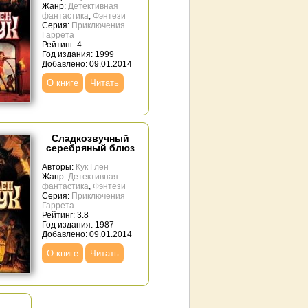
Жанр:
Детективная
фантастика
,
Фэнтези
Серия:
Приключения
Гаррета
Рейтинг: 4
Год издания: 1999
Добавлено: 09.01.2014
О книге
Читать
Сладкозвучный
серебряный блюз
Авторы:
Кук Глен
Жанр:
Детективная
фантастика
,
Фэнтези
Серия:
Приключения
Гаррета
Рейтинг: 3.8
Год издания: 1987
Добавлено: 09.01.2014
О книге
Читать