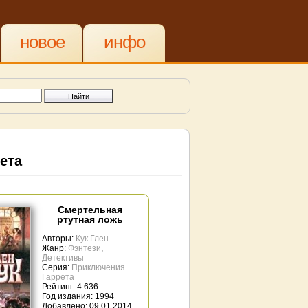
новое
инфо
ета
Смертельная
ртутная ложь
Авторы:
Кук Глен
Жанр:
Фэнтези
,
Детективы
Серия:
Приключения
Гаррета
Рейтинг: 4.636
Год издания: 1994
Добавлено: 09.01.2014