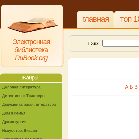
главная
топ 1
Электронная
Поиск
библиотека
RuBook.org
Жанры
А
Б
В
Деловая литература
Детективы и Триллеры
Документальная литература
Дом и семья
Драматургия
Искусство, Дизайн