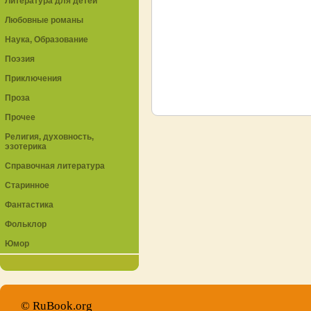
Литература для детей
Любовные романы
Наука, Образование
Поэзия
Приключения
Проза
Прочее
Религия, духовность,
эзотерика
Справочная литература
Старинное
Фантастика
Фольклор
Юмор
© RuBook.org