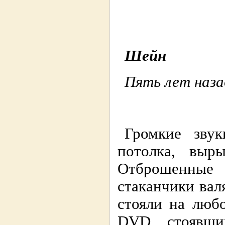
Шейн
Пять лет наза
Громкие зву
потолка, выр
Отброшенны
стаканчики вал
стояли на люб
DVD, стоявши