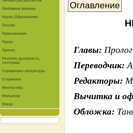
Литература для детей
Оглавление
Любовные романы
Наука, Образование
Н
Поэзия
Приключения
Проза
Главы:
Пролог
Прочее
Религия, духовность,
Переводчик:
А
эзотерика
Справочная литература
Редакторы:
М
Старинное
Фантастика
Вычитка и оф
Фольклор
Юмор
Обложка:
Тан