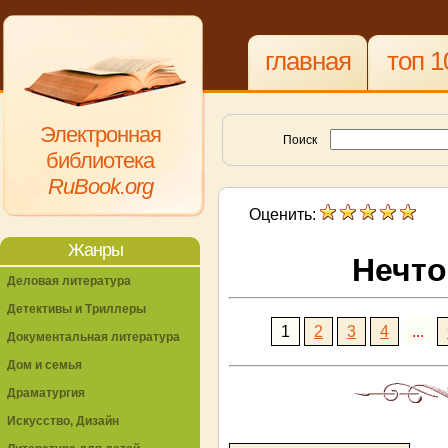
главная
топ 1
Электронная
Поиск
библиотека
RuBook.org
Оценить:
Жанры
Нечто
Деловая литература
Детективы и Триллеры
1
2
3
4
...
Документальная литература
Дом и семья
Драматургия
Искусство, Дизайн