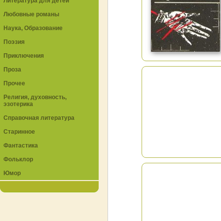
Литература для детей
Любовные романы
Наука, Образование
Поэзия
Приключения
Проза
Прочее
Религия, духовность,
эзотерика
Справочная литература
Старинное
Фантастика
Фольклор
Юмор