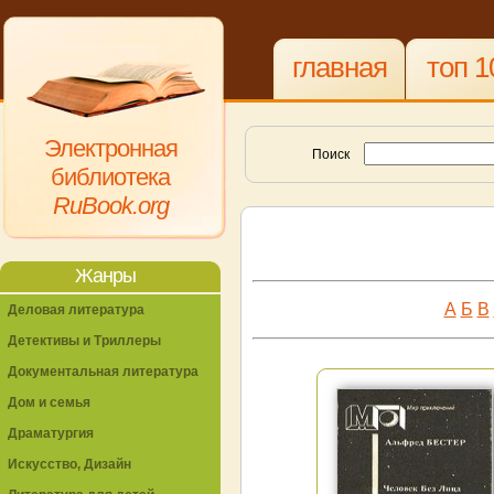
главная
топ 1
Электронная
Поиск
библиотека
RuBook.org
Жанры
А
Б
В
Деловая литература
Детективы и Триллеры
Документальная литература
Дом и семья
Драматургия
Искусство, Дизайн