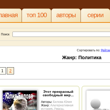
лавная
топ 100
авторы
серии
Поиск
Сортировать по:
Рейти
Жанр: Политика
1
2
Этот прекрасный
свободный мир...
Авторы:
Белова Юлия
Жанр:
Альтернативная
история
,
Ужасы
,