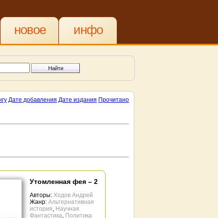
новое
инфо
нгу
Дате добавления
Дате издания
Прочитано
Утомленная фея – 2
Авторы:
Ходов Андрей
Жанр:
Альтернативная
история
,
Научная
Фантастика
,
Политика