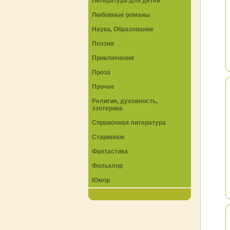
Литература для детей
Любовные романы
Наука, Образование
Поэзия
Приключения
Проза
Прочее
Религия, духовность,
эзотерика
Справочная литература
Старинное
Фантастика
Фольклор
Юмор