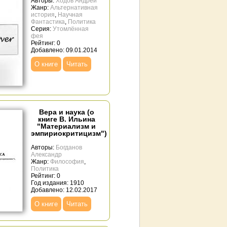
Авторы:
Ходов Андрей
Жанр:
Альтернативная
история
,
Научная
Фантастика
,
Политика
Серия:
Утомлённая
фея
Рейтинг: 0
Добавлено: 09.01.2014
О книге
Читать
Вера и наука (о
книге В. Ильина
"Материализм и
эмпириокритицизм")
Авторы:
Богданов
Александр
Жанр:
Философия
,
Политика
Рейтинг: 0
Год издания: 1910
Добавлено: 12.02.2017
О книге
Читать