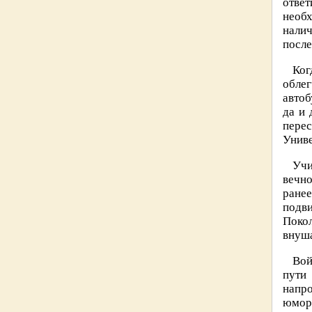
ответ
необ
налич
после
Ког
обле
автоб
да и 
перес
Униве
Учи
вечн
ране
подви
Поко
внуша
Вой
пути
напро
юмор