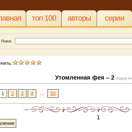
лавная
топ 100
авторы
серии
Поиск
нить:
Утомленная фея – 2
Ходов А
1
2
3
4
...
50
1
вление