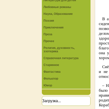
Литература для детей
Любовные романы
Наука, Образование
В а
Поэзия
сиден
Приключения
позво
дело
Проза
здор
Прочее
прос
благо
Религия, духовность,
эзотерика
она 
хором
Справочная литература
Старинное
Сиё
и не
Фантастика
относ
Фольклор
– Н
Юмор
было
нрав
роди
Загрузка...
Кора