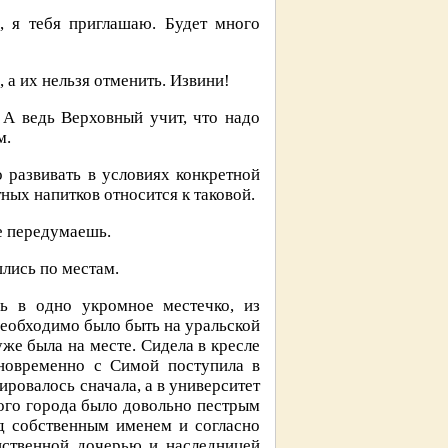
, я тебя приглашаю. Будет много
 а их нельзя отменить. Извини!
. А ведь Верховный учит, что надо
м.
 развивать в условиях конкретной
ных напитков относится к таковой.
ще передумаешь.
лись по местам.
сь в одно укромное местечко, из
необходимо было быть на уральской
же была на месте. Сидела в кресле
дновременно с Симой поступила в
ировалось сначала, а в университет
того города было довольно пестрым
д собственным именем и согласно
нственной дочерью и наследницей