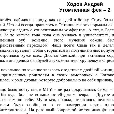
Ходов Андрей
Утомленная фея – 2
втобус набилось народу, как сельдей в бочку. Симу боль
ий. Что ей всегда нравилось в Эстонии так это нормальная
ляющая ездить с относительным комфортом. А тут, в Рос
м. За те четыре года пока она училась в университете, 
овенный зуб. Конечно, этого мучения можно было
транственным переходом. Чаще всего Сима так и делала
видный предлог, чтобы оторваться от потенциальных попут
устроилась хуже всех. Дик со Светкой, при активном со
ы, а она делила с бабулей двухкомнатную хрущевку в Стрел
 печальное положение являлось следствием двойной жизни,
 признавшись родителям в своих заморочках с Контак
илась к роли дуэньи, которую добровольно на себя приняла,
адо было поступать в МГУ, – не раз сокрушалась Сима, – 
 бы куда больше возможностей для маневра. – Другое д
ился сам по себе. Мучиться, правда, оставалось недолг
телям было сообщено о ее намерении снять одно
блестроителей. На резонный вопрос об источниках фина