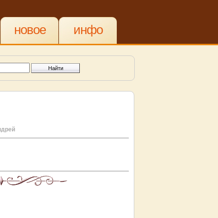
новое
инфо
ндрей