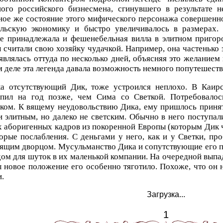
ного российского бизнесмена, сгинувшего в результате н
ое же состояние этого мифического персонажа совершенн
ильскую экономику и быстро увеличивалось в размерах. К
е принадлежала и фешенебельная вилла в элитном пригор
 считали свою хозяйку чудачкой. Например, она частенько 
являлась оттуда по несколько дней, объясняя это желанием
 деле эта легенда давала возможность немного попутешеств
а отсутствующий Дик, тоже устроился неплохо. В Каир
упил на год позже, чем Сима со Светкой. Потребовалос
ком. К вящему неудовольствию Дика, ему пришлось приня
и элитным, но далеко не светским. Обычно в него поступал
 аборигенных кадров из покоренной Европы (которым Дик ч
орые послабления. С деньгами у него, как и у Светки, пр
оящим дворцом. Мусульманство Дика и сопутствующие его 
ом для шуток в их маленькой компании. На очередной выпад,
 новое положение его особенно тяготило. Похоже, что он 
.
Загрузка...
1