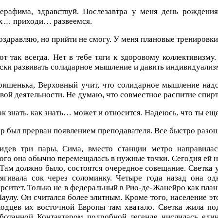
ерафима, здравствуй. Послезавтра у меня день рождения
х… приходи… развеемся.
оздравляю, но прийти не смогу. У меня плановые тренировки,
от так всегда. Нет в тебе тяги к здоровому коллективизму
ски развивать солидарное мышление и давить индивидуализ
ришенька, Верховный учит, что солидарное мышление надо
вой деятельности. Не думаю, что совместное распитие спирт
ак знать, как знать… может и относится. Надеюсь, что ты е
р был прерван появлением преподавателя. Все быстро разош
идев три пары, Сима, вместо станции метро направила
ого она обычно перемещалась в нужные точки. Сегодня ей 
 Там должно было, состоятся очередное совещание. Светка у
тягивала сок через соломинку. Четыре года назад она о
рситет. Только не в федеральный в Рио-де-Жанейро как план
аулу. Он считался более элитным. Кроме того, население э
ходцев их восточной Европы там хватало. Светка жила по
аботанной Контактером подробной легенде числилась еди