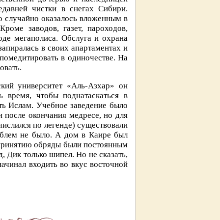
едавней чистки в снегах Сибири.
о случайно оказалось вложенным в
роме заводов, газет, пароходов,
оде мегаполиса. Обслуга и охрана
запиралась в своих апартаментах и
 помедитировать в одиночестве. На
овать.
ский университет «Аль-Азхар» он
ь время, чтобы поднатаскаться в
ть Ислам. Учебное заведение было
и после окончания медресе, но для
ислился по легенде) существовали
облем не было. А дом в Каире был
принятию обряды были постоянным
 Дик только шипел. Но не сказать,
начинал входить во вкус восточной