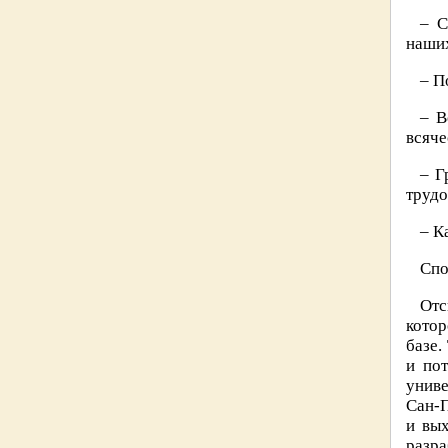
– С
наши
– П
– В
всяче
– Г
трудо
– К
Спо
Отс
котор
базе.
и по
униве
Сан-П
и вы
разр