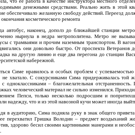
ила, что ее работа в качестве инструктора местного отдел
ходимыми денежными средствами. Реально жить в этой ква
ие обеспечивало желанную свободу действий. Переезд долж
 окончания косметического ремонта
да автобус, наконец, дополз до ближайшей станции метр
гченно нырнула в недра метрополитена. Метро не вызыва
усы с трамваями и прочим наземным транспортом. В вагон
двигались они довольно быстро. От проспекта Ветеранов д
адка на другую линию и еще два перегона до станции Вас
рситетской набережной.
ться Симе нравилось и особых проблем с успеваемостью 
о не хватало. С сокурсниками Сима придерживалась той ж
е с одноклассниками – благожелательная отстраненность.
жках человеческий материал не сильно изменился. Приходи
лением Пепси, только несколько подросшим и попритихше
ли надежду, что и из этой навозной кучи может иногда выйт
дя в аудиторию, Сима подняла руку в знак общего привета
 ее перехватил Гришка Володин – предмет воздыханий же
тив, здорово бесил своими картинными манерами и необо
.