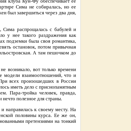
ения клуба Кун-Фу обеспечивает ее
ртире Сима не собиралась, но ее
ен был завершиться через два дня,
о, Сима распрощалась с бабулей и
ло у нее такого раздражения как
ах подземки была своя романтика,
евять остановок, потом привычная
ильостровская. А там пешочком до
не возникало, вот только времени
е модели взаимоотношений, что и
 При всех произошедших в России
лось иметь дело с приснопамятным
м. Пара-тройка человек, правда,
и нечто полезное для страны.
 и направилась к своему месту. На
нской половины курса. Ее же он,
снованными претензиями на тонкий