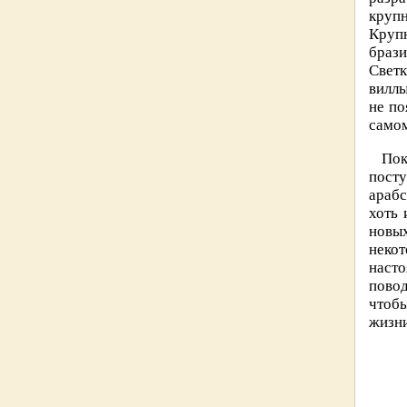
круп
Крупн
браз
Светк
виллы
не по
самом
Пок
пост
арабс
хоть 
новых
некот
наст
повод
чтобы
жизни