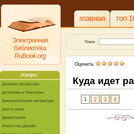
главная
топ 1
Электронная
Поиск
библиотека
RuBook.org
Оценить:
Жанры
Куда идет р
Деловая литература
Детективы и Триллеры
1
2
3
4
Документальная литература
Дом и семья
Драматургия
Искусство, Дизайн