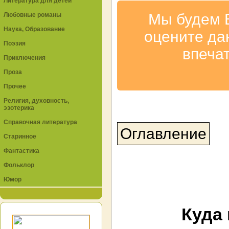
Литература для детей
Мы будем 
Любовные романы
Наука, Образование
оцените да
Поэзия
впеча
Приключения
Проза
Прочее
Религия, духовность,
эзотерика
Справочная литература
Оглавление
Старинное
Фантастика
Фольклор
Юмор
Куда