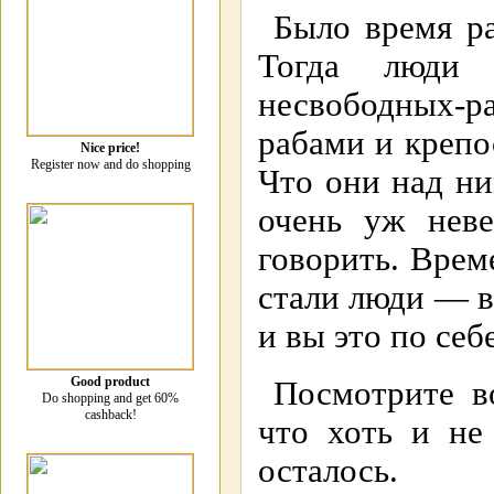
Было время ра
Тогда люди р
несвободных-р
рабами и крепо
Nice price!
Register now and do shopping
Что они над ни
очень уж неве
говорить. Врем
стали люди — в
и вы это по себе
Good product
Посмотрите во
Do shopping and get 60%
cashback!
что хоть и не
осталось.