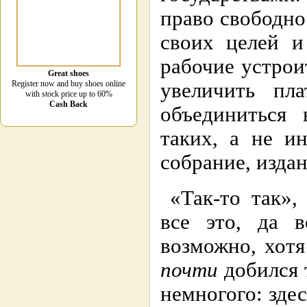
право свободно
своих целей и
рабочие устрои
Great shoes
Register now and buy shoes online
увеличить пла
with stock price up to 60%
Cash Back
объединиться 
таких, а не и
собрание, издан
«Так-то так»,
все это, да в
возможно, хотя
почти
добился т
немногого: здес