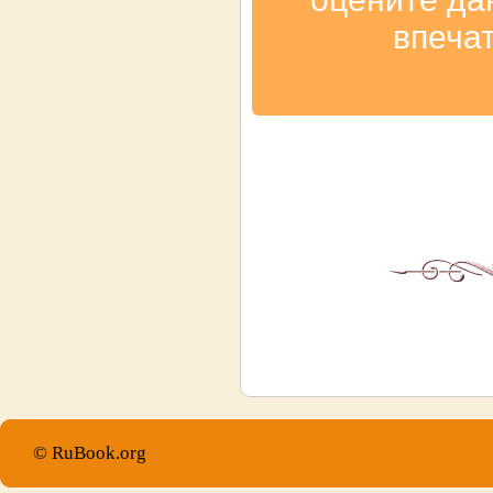
впеча
© RuBook.org