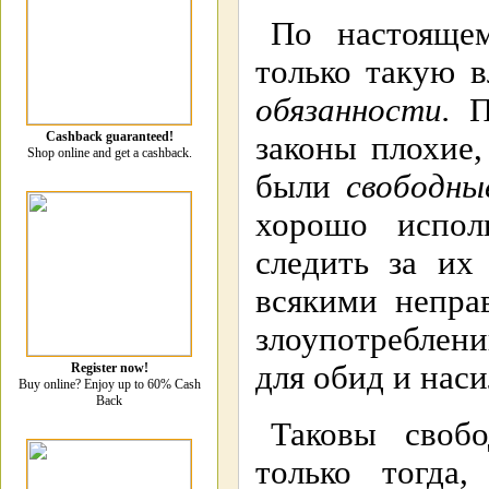
По настоящем
только такую 
обязанности.
Пр
Cashback guaranteed!
законы плохие,
Shop online and get a cashback.
были
свободны
хорошо испол
следить за их
всякими непра
злоупотреблен
для обид и наси
Register now!
Buy online? Enjoy up to 60% Cash
Back
Таковы своб
только тогда