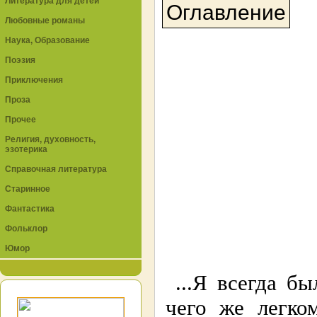
Литература для детей
Оглавление
Любовные романы
Наука, Образование
Поэзия
Приключения
Проза
Прочее
Религия, духовность,
эзотерика
Справочная литература
Старинное
Фантастика
Фольклор
Юмор
...Я всегда б
чего же легко