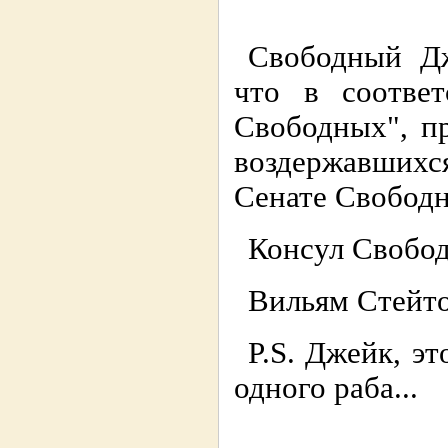
Свободный Д
что в соотве
Свободных", п
воздержавшихся
Сенате Свобод
Консул Свобод
Вильям Стейто
P.S. Джейк, э
одного раба...