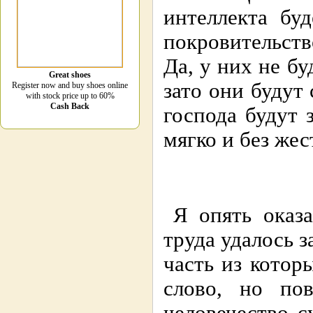
интеллекта бу
покровительст
Да, у них не бу
Great shoes
зато они будут
Register now and buy shoes online
with stock price up to 60%
Cash Back
господа будут 
мягко и без жес
Я опять оказ
труда удалось з
часть из котор
слово, но по