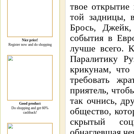
твое открытие
той задницы, 
Брось, Джейк,
события в Евр
Nice price!
Register now and do shopping
лучше всего. 
Паралитику Ру
крикунам, что
требовать жр
приятель, чтоб
так очнись, др
Good product
Do shopping and get 60%
общество, кот
cashback!
скрытый соц
обнаглевшая че