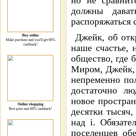
но не сравнит
должны дава
распоряжаться 
Джейк, об отк
Buy online
Make purchase and you'll get 60%
cashback!
наше счастье, 
общество, где б
Миром, Джейк, 
непременно по
достаточно лю
новое простран
Online shopping
десятки тысяч,
Best price and 60% cashback!
над i. Обязате
поселенцев обе