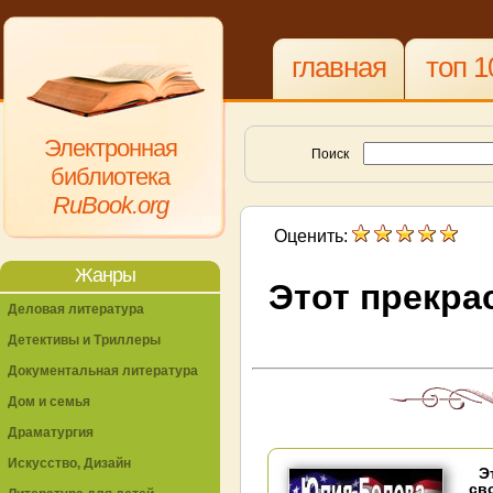
главная
топ 1
Электронная
Поиск
библиотека
RuBook.org
Оценить:
Жанры
Этот прекрас
Деловая литература
Детективы и Триллеры
Документальная литература
Дом и семья
Драматургия
Искусство, Дизайн
Э
св