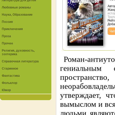
Литература для детей
Авто
Любовные романы
Жан
исто
Наука, Образование
Трил
Рейти
Поэзия
Доба
Приключения
Чит
Проза
Прочее
Религия, духовность,
эзотерика
Роман-антиу
Справочная литература
гениальным
Старинное
пространс
Фантастика
Фольклор
неорабовладе
Юмор
утверждает, ч
вымыслом и вся
людьми являют