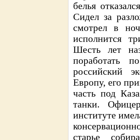
белья отказалс
Сидел за разл
смотрел в но
исполнится тр
Шесть лет на
поработать п
российский э
Европу, его пр
часть под Каз
танки. Офицер
институте имел
консервационно
старье собир