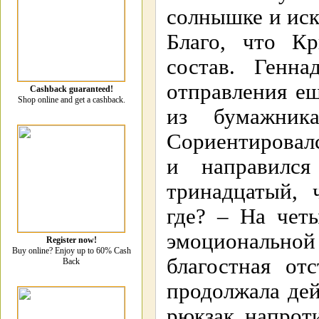
солнышке и иск
Благо, что К
состав. Генн
отправления ещ
Cashback guaranteed!
Shop online and get a cashback.
из бумажник
Сориентировал
и направился
тринадцатый, 
где? – На чет
эмоциональн
Register now!
Buy online? Enjoy up to 60% Cash
благостная от
Back
продолжала дей
рюкзак напрот