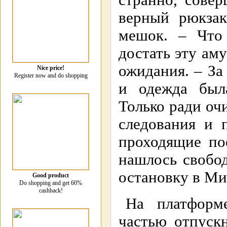
странно, сове
верный рюкза
мешок. – Что
достать эту ам
ожидания. – За
Nice price!
Register now and do shopping
и одежда был
Только ради очи
следования и 
проходящие по
нашлось свобо
остановку в Миа
Good product
Do shopping and get 60%
cashback!
На платформ
частью отпуск