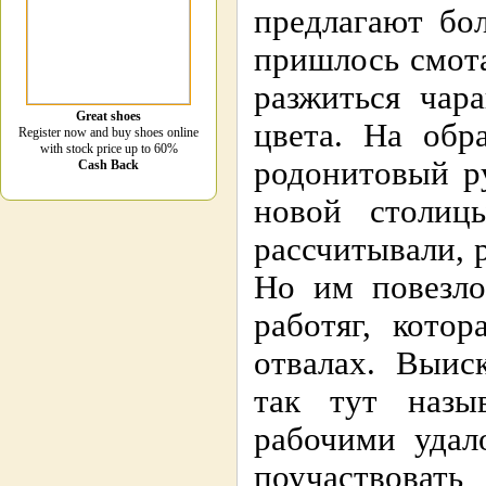
предлагают бо
пришлось смота
разжиться чар
Great shoes
цвета. На обр
Register now and buy shoes online
with stock price up to 60%
родонитовый р
Cash Back
новой столиц
рассчитывали, 
Но им повезло
работяг, кото
отвалах. Выис
так тут назы
рабочими удал
поучаствовать