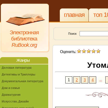
главная
топ 1
Электронная
Поиск
библиотека
RuBook.org
Оценить:
Жанры
Утом
Деловая литература
Детективы и Триллеры
1
2
3
4
...
Документальная литература
Дом и семья
Драматургия
Искусство, Дизайн