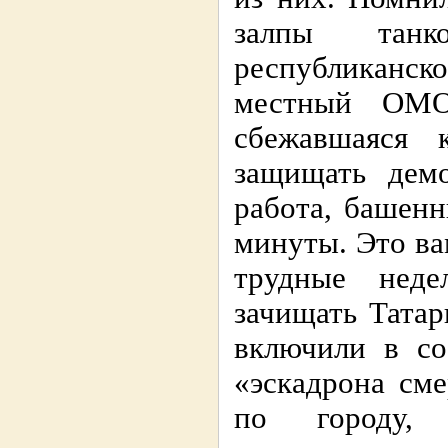
залпы тан
республиканск
местный ОМО
сбежавшаяся 
защищать демо
работа, башен
минуты. Это ва
трудные неде
зачищать Тата
включили в со
«эскадрона сме
по городу,