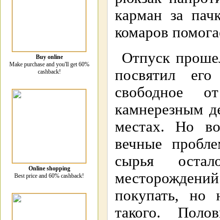
карман за пач
комаров помогае
Отпуск прошел
Buy online
Make purchase and you'll get 60%
посвятил ег
cashback!
свободное о
камнерезным де
местах. Но в
вечные пробл
сырья оста
Online shopping
месторождений
Best price and 60% cashback!
покупать, но 
такого. Поло