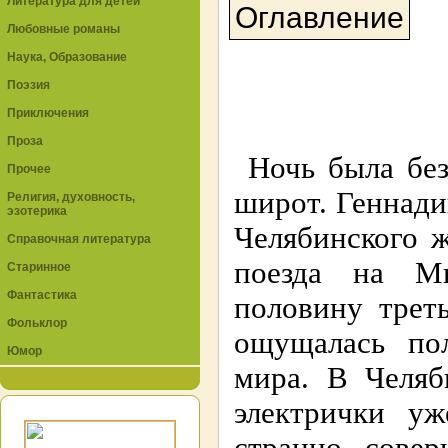
Литература для детей
Оглавление
Любовные романы
Наука, Образование
Поэзия
Приключения
Проза
Ночь была без
Прочее
широт. Геннади
Религия, духовность,
эзотерика
Челябинского 
Справочная литература
поезда на Ми
Старинное
Фантастика
половину трет
Фольклор
ощущалась по
Юмор
мира. В Челяб
электрички у