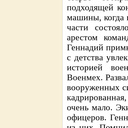
подходящей ко
машины, когда 
части состоял
арестом коман
Геннадий примк
с детства увле
историей во
Военмех. Разва
вооруженных си
кадрированная
очень мало. Э
офицеров. Генн
из них. Помни