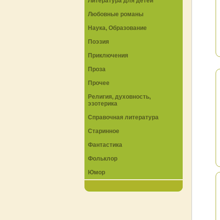
Литература для детей
Любовные романы
Наука, Образование
Поэзия
Приключения
Проза
Прочее
Религия, духовность,
эзотерика
Справочная литература
Старинное
Фантастика
Фольклор
Юмор