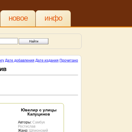
новое
инфо
нгу
Дате добавления
Дате издания
Прочитано
ив
Ювелир с улицы
Капуцинов
Авторы:
Самбук
Ростислав
Жанр:
Шпионский