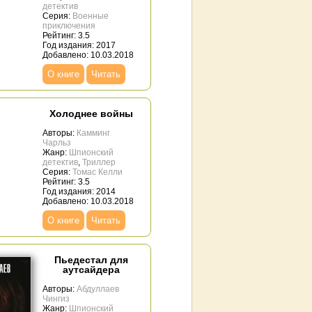
детектив
Серия:
Военные
приключения
Рейтинг: 3.5
Год издания: 2017
Добавлено: 10.03.2018
О книге
Читать
Холоднее войны
Авторы:
Камминг
Чарльз
Жанр:
Шпионский
детектив
,
Триллер
Серия:
Томас Келли
Рейтинг: 3.5
Год издания: 2014
Добавлено: 10.03.2018
О книге
Читать
Пьедестал для
аутсайдера
Авторы:
Абдуллаев
Чингиз
Жанр:
Шпионский