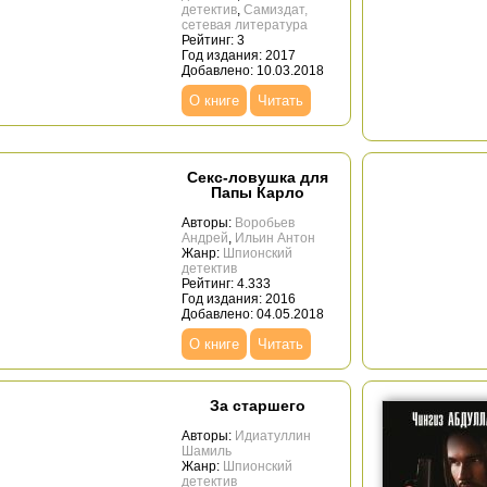
детектив
,
Самиздат,
сетевая литература
Рейтинг: 3
Год издания: 2017
Добавлено: 10.03.2018
О книге
Читать
Секс-ловушка для
Папы Карло
Авторы:
Воробьев
Андрей
,
Ильин Антон
Жанр:
Шпионский
детектив
Рейтинг: 4.333
Год издания: 2016
Добавлено: 04.05.2018
О книге
Читать
За старшего
Авторы:
Идиатуллин
Шамиль
Жанр:
Шпионский
детектив