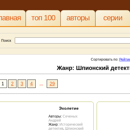
лавная
топ 100
авторы
серии
Поиск
Сортировать по:
Рейти
Жанр: Шпионский детект
1
2
3
4
...
29
Эхолетие
Авторы:
Сеченых
Андрей
Жанр:
Исторический
детектив
,
Шпионский