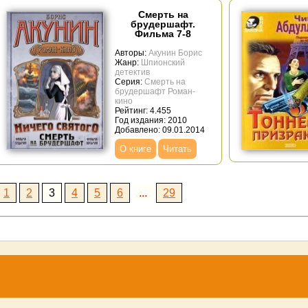
Смерть на
брудершафт.
Фильма 7-8
Авторы:
Акунин Борис
Жанр:
Шпионский
детектив
Серия:
Смерть на
брудершафт
Роман-
кино
Рейтинг: 4.455
Год издания: 2010
Добавлено: 09.01.2014
О книге
Читать
1
2
3
4
5
6
...
29