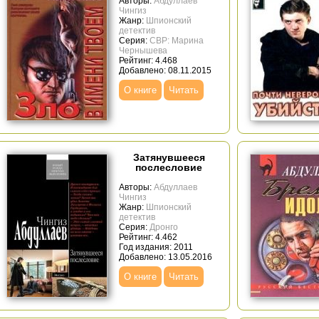
Авторы:
Абдуллаев
Чингиз
Жанр:
Шпионский
детектив
Серия:
СВР: Марина
Чернышева
Рейтинг: 4.468
Добавлено: 08.11.2015
О книге
Читать
Затянувшееся
послесловие
Авторы:
Абдуллаев
Чингиз
Жанр:
Шпионский
детектив
Серия:
Дронго
Рейтинг: 4.462
Год издания: 2011
Добавлено: 13.05.2016
О книге
Читать