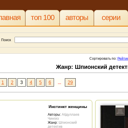
лавная
топ 100
авторы
серии
Поиск
Сортировать по:
Рейти
Жанр: Шпионский детект
1
2
3
4
5
6
...
29
Инстинкт женщины
Авторы:
Абдуллаев
Чингиз
Жанр:
Шпионский
детектив