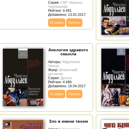
Серия:
СВР: Марина
Чернышева
Рейтинг: 4.491
Добавлено: 13.02.2017
О книге
Читать
Апология здравого
смысла
Авторы:
Абдуллаев
Чингиз
Жанр:
Шпионский
детектив
Серия:
Дронго
Рейтинг: 4.486
Добавлено: 16.04.2017
О книге
Читать
Зло в имени твоем