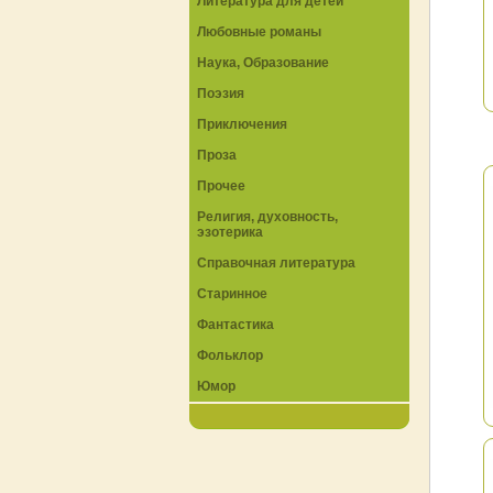
Литература для детей
Любовные романы
Наука, Образование
Поэзия
Приключения
Проза
Прочее
Религия, духовность,
эзотерика
Справочная литература
Старинное
Фантастика
Фольклор
Юмор