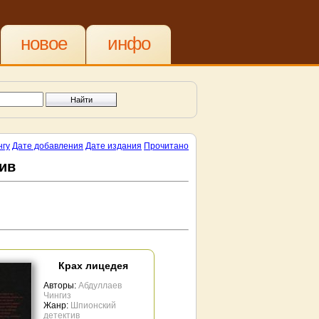
новое
инфо
нгу
Дате добавления
Дате издания
Прочитано
ив
Крах лицедея
Авторы:
Абдуллаев
Чингиз
Жанр:
Шпионский
детектив