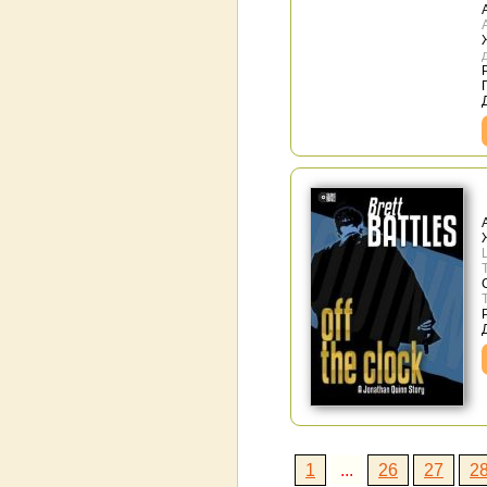
T
1
...
26
27
2