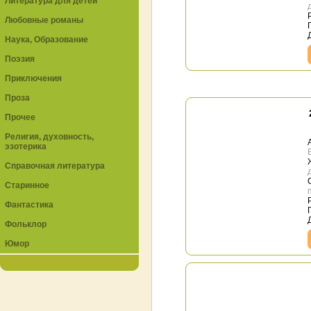
Литература для детей
Любовные романы
Наука, Образование
Поэзия
Приключения
Проза
Прочее
Религия, духовность,
эзотерика
Справочная литература
Старинное
Фантастика
Фольклор
Юмор